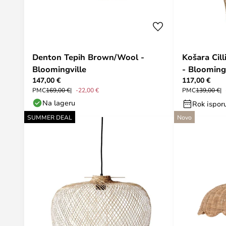
Denton Tepih Brown/Wool -
Košara Cil
Bloomingville
- Blooming
147,00 €
117,00 €
PMC
169,00 €
-22,00 €
PMC
139,00 €
Na lageru
Rok isporu
SUMMER DEAL
Novo