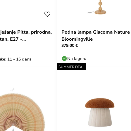
ešanje Pitta, prirodna,
Podna lampa Giacoma Nature 
tan, E27 -
Bloomingville
379,00 €
lle
Na lageru
uke: 11 - 16 dana
SUMMER DEAL