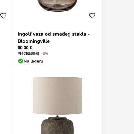
Ingolf vaza od smeđeg stakla -
Bloomingville
60,00 €
PMC
62,00 €
-3%
Na lageru