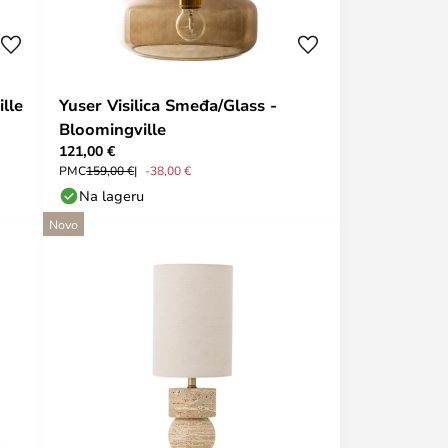
lle
Yuser Visilica Smeđa/Glass -
Bloomingville
121,00 €
PMC
159,00 €
-38,00 €
Na lageru
Novo