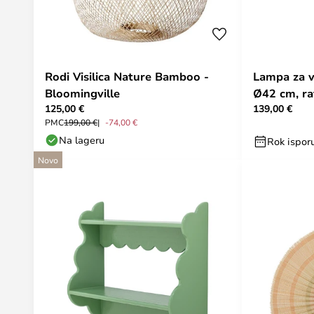
Rodi Visilica Nature Bamboo -
Lampa za vj
Bloomingville
Ø42 cm, ra
125,00 €
139,00 €
Bloomingvi
PMC
199,00 €
-74,00 €
Na lageru
Rok ispor
Novo