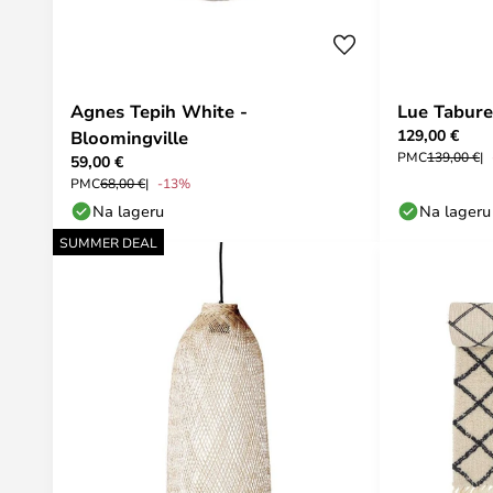
Agnes Tepih White -
Lue Tabure
129,00 €
Bloomingville
PMC
139,00 €
59,00 €
PMC
68,00 €
-13%
Na lageru
Na lageru
SUMMER DEAL