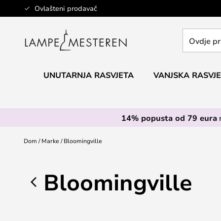
Skip
Ovlašteni prodavač
to
Content
Ovdje
pretražite
cijelu
trgovinu...
UNUTARNJA RASVJETA
VANJSKA RASVJ
14% popusta od 79 eura
Dom
Marke
Bloomingville
Bloomingville