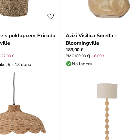
lie s poklopcem Priroda
Azizi Visilica Smeđa -
ville
Bloomingville
183,00 €
-22,00 €
PMC
189,00 €
-6,00 €
Na lageru
ke: 9 - 13 dana