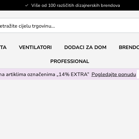
Više od 100 različitih dizajnerskih brendova
ETA
VENTILATORI
DODACI ZA DOM
BRENDO
PROFESSIONAL
na artiklima označenima „14% EXTRA”
Pogledajte ponudu