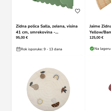
Zidna polica Salla, zelena, visina
Jaime Zidn
41 cm, smrekovina -
Yellow/Bam
95,00 €
125,00 €
Bloomingville
Na lageru
Rok isporuke: 9 - 13 dana