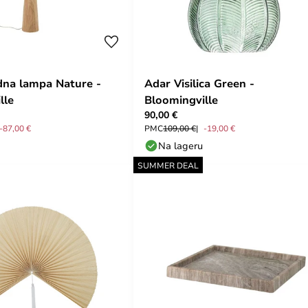
na lampa Nature -
Adar Visilica Green -
lle
Bloomingville
90,00 €
-87,00 €
PMC
109,00 €
-19,00 €
Na lageru
SUMMER DEAL