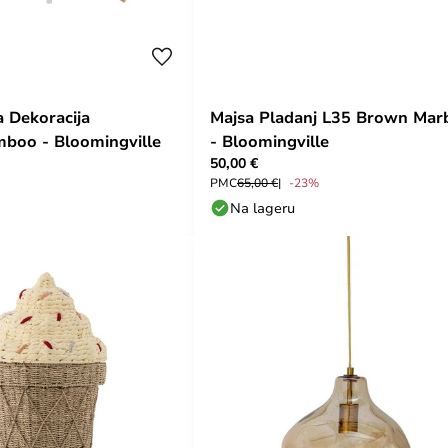
a Dekoracija
Majsa Pladanj L35 Brown Mar
boo - Bloomingville
- Bloomingville
50,00 €
PMC
65,00 €
-23%
Na lageru