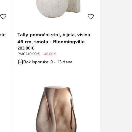
ble
Tally pomoćni stol, bijela, visina
46 cm, smola - Bloomingville
203,00 €
PMC
249,00 €
-46,00 €
Rok isporuke: 9 - 13 dana