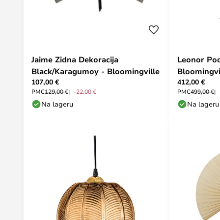
Jaime Zidna Dekoracija
Leonor Pod
Black/Karagumoy - Bloomingville
Bloomingvi
107,00 €
412,00 €
PMC
129,00 €
-22,00 €
PMC
499,00 €
Na lageru
Na lageru