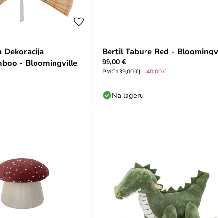
a Dekoracija
Bertil Tabure Red - Bloomingvi
99,00 €
boo - Bloomingville
PMC
139,00 €
-40,00 €
Na lageru