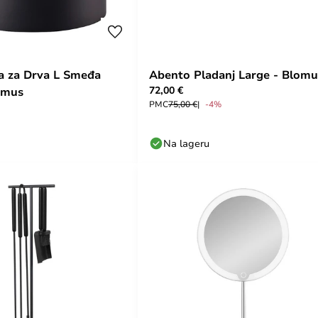
a za Drva L Smeđa
Abento Pladanj Large - Blomu
72,00 €
omus
PMC
75,00 €
-4%
Na lageru