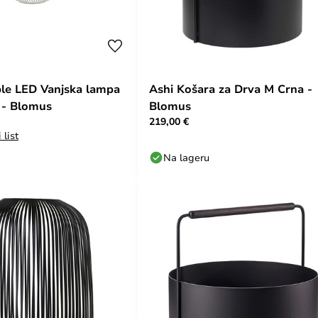
ble LED Vanjska lampa
Ashi Košara za Drva M Crna -
y - Blomus
Blomus
219,00 €
 list
Na lageru