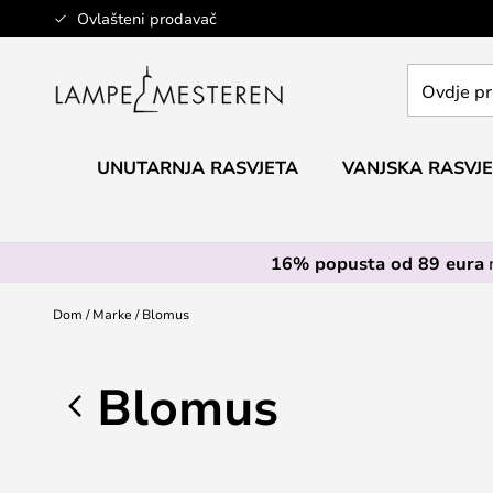
Skip
Ovlašteni prodavač
to
Content
Ovdje
pretražite
cijelu
trgovinu...
UNUTARNJA RASVJETA
VANJSKA RASVJ
16% popusta od 89 eura
Dom
Marke
Blomus
Blomus