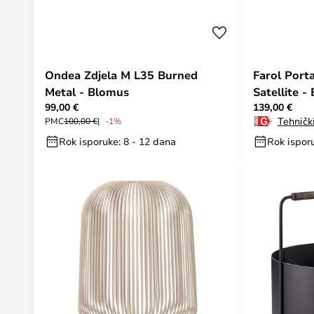
Ondea Zdjela M L35 Burned
Farol Port
Metal - Blomus
Satellite -
99,00 €
139,00 €
Tehnički
PMC
100,00 €
-1%
Rok isporuke: 8 - 12 dana
Rok isporu