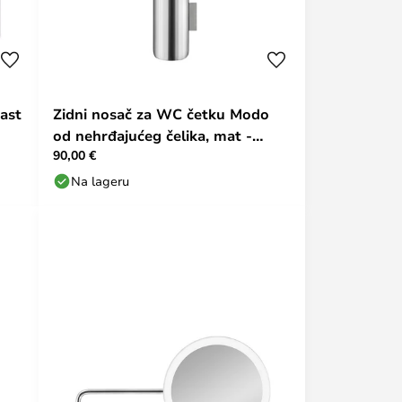
ast
Zidni nosač za WC četku Modo
od nehrđajućeg čelika, mat -
90,00 €
Blomus
Na lageru