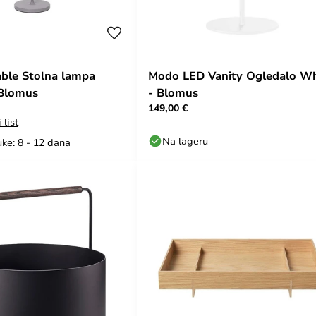
able Stolna lampa
Modo LED Vanity Ogledalo Wh
 Blomus
- Blomus
149,00 €
 list
Na lageru
ke: 8 - 12 dana