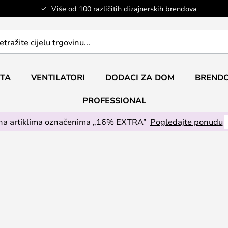
Više od 100 različitih dizajnerskih brendova
ETA
VENTILATORI
DODACI ZA DOM
BRENDO
PROFESSIONAL
na artiklima označenima „16% EXTRA”
Pogledajte ponudu