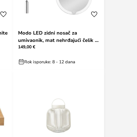
ite
Modo LED zidni nosač za
umivaonik, mat nehrđajući čelik -
149,00 €
Blomus
Rok isporuke: 8 - 12 dana