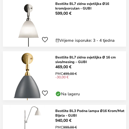
Bestlite BL7 zidna svjetiljka Ø16
krom/porculan - GUBI
599,00 €
Vrijeme isporuke: 3 - 4 tjedna
Bestlite BL7 zidna svjetiljka Ø 16 cm
sivo/mesing – GUBI
469,00 €
PMC
499,00 €
-30,00 €
Na lageru
Bestlite BL3 Podna lampa Ø16 Krom/Mat
Bijela - GUBI
940,00 €
PMC
999,00 €