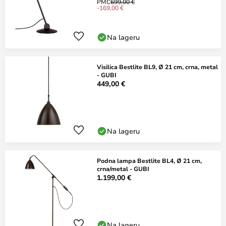
PMC
699,00 €
-169,00 €
Na lageru
Visilica Bestlite BL9, Ø 21 cm, crna, metal
- GUBI
449,00 €
Na lageru
Podna lampa Bestlite BL4, Ø 21 cm,
crna/metal - GUBI
1.199,00 €
Na lageru