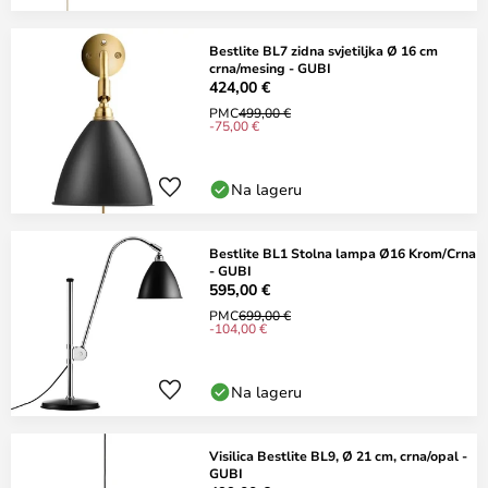
Bestlite BL7 zidna svjetiljka Ø 16 cm
crna/mesing - GUBI
424,00 €
PMC
499,00 €
-75,00 €
Na lageru
Bestlite BL1 Stolna lampa Ø16 Krom/Crna
- GUBI
595,00 €
PMC
699,00 €
-104,00 €
Na lageru
Visilica Bestlite BL9, Ø 21 cm, crna/opal -
GUBI