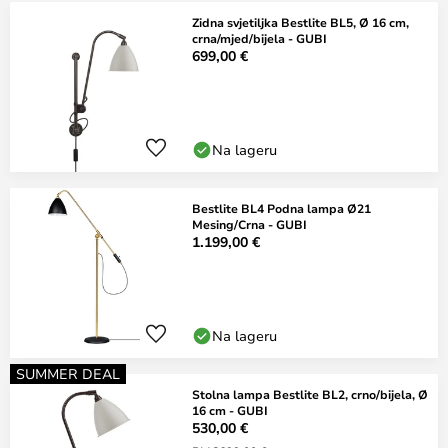
Zidna svjetiljka Bestlite BL5, Ø 16 cm,
crna/mjed/bijela - GUBI
699,00 €
Na lageru
Bestlite BL4 Podna lampa Ø21
Mesing/Crna - GUBI
1.199,00 €
Na lageru
SUMMER DEAL
Stolna lampa Bestlite BL2, crno/bijela, Ø
16 cm - GUBI
530,00 €