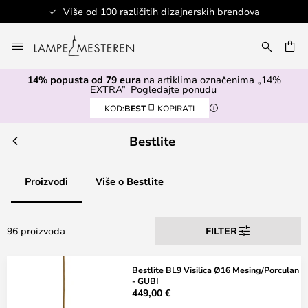
erskih brendova
Sigurno plaćanje
Skip
to
I
Content
14% popusta od 79 eura
na artiklima označenima „14%
EXTRA”
Pogledajte ponudu
KOD:
BEST
KOPIRATI
Bestlite
Proizvodi
Više o Bestlite
96 proizvoda
FILTER
Bestlite BL9 Visilica Ø16 Mesing/Porculan
- GUBI
449,00 €