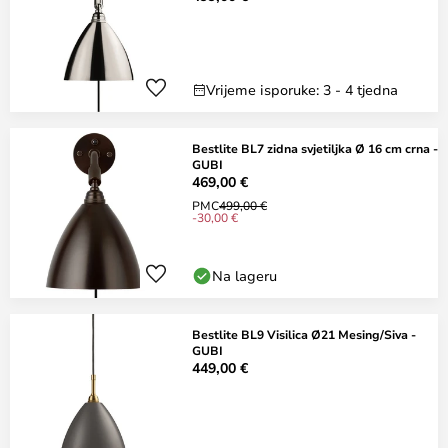
Vrijeme isporuke: 3 - 4 tjedna
Bestlite BL7 zidna svjetiljka Ø 16 cm crna -
GUBI
469,00 €
PMC
499,00 €
-30,00 €
Na lageru
Bestlite BL9 Visilica Ø21 Mesing/Siva -
GUBI
449,00 €