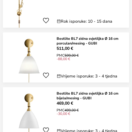
Rok isporuke: 10 - 15 dana
Bestlite BL7 zidna svjetiljka Ø 16 cm
porculan/mesing - GUBI
511,00 €
PMC
599,00 €
-88,00 €
Vrijeme isporuke: 3 - 4 tjedna
Bestlite BL7 zidna svjetiljka Ø 16 cm
bijela/mesing - GUBI
469,00 €
PMC
499,00 €
-30,00 €
Vrijeme isporuke: 3 - 4 tjedna