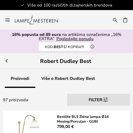
va
Sigurno plaćanje
Skip
to
I
Content
16% popusta od 89 eura
na artiklima označenima „16%
EXTRA”
Pogledajte ponudu
KOD:
BEST
KOPIRATI
Robert Dudley Best
Proizvodi
Više o Robert Dudley Best
97 proizvoda
FILTER
Bestlite BL5 Zidna lampa Ø16
Mesing/Porculan - GUBI
799,00 €