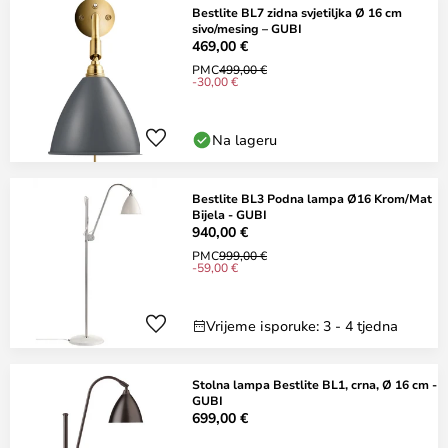
Bestlite BL7 zidna svjetiljka Ø 16 cm
sivo/mesing – GUBI
469,00 €
PMC
499,00 €
-30,00 €
Na lageru
Bestlite BL3 Podna lampa Ø16 Krom/Mat
Bijela - GUBI
940,00 €
PMC
999,00 €
-59,00 €
Vrijeme isporuke: 3 - 4 tjedna
Stolna lampa Bestlite BL1, crna, Ø 16 cm -
GUBI
699,00 €