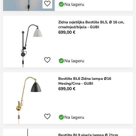
Na lageru
Zidna svjetiljka Bestlite BL5, Ø 16 cm,
crna/mjed/bijela - GUBI
699,00 €
Na lageru
Bestlite BL6 Zidna lampa Ø16
Mesing/Crna - GUBI
699,00 €
Na lageru
Bestlite BL9 viseća lampa Ø 21cm