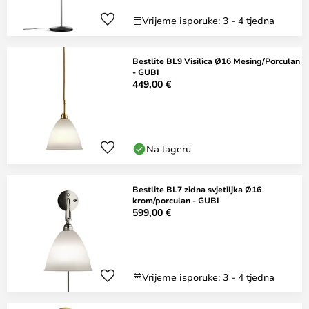
Vrijeme isporuke: 3 - 4 tjedna
Bestlite BL9 Visilica Ø16 Mesing/Porculan
- GUBI
449,00 €
Na lageru
Bestlite BL7 zidna svjetiljka Ø16
krom/porculan - GUBI
599,00 €
Vrijeme isporuke: 3 - 4 tjedna