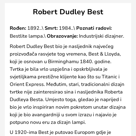
Robert Dudley Best
Rođen:
1892..\
Smrt:
1984..\
Poznati radovi:
Bestlite lampa.\
Obrazovanje:
Industrijski dizajner.
Robert Dudley Best bio je nasljednik najvećeg
proizvođača rasvjete tog vremena, Best & Lloyda,
koji je osnovan u Birminghamu 1840. godine.
Tvrtka je bila vrlo uspješna i opskrbljivala je
svjetiljkama prestižne klijente kao što su Titanic i
Orient Express. Međutim, stari, tradicionalni dizajn
tvrtke nije zainteresirao sina i nasljednika Roberta
Dudleya Besta. Umjesto toga, gledao je naprijed i
bio je vrlo inspiriran novim pokretom unutar dizajna
koji je bio avangardniji u svom izrazu i najavio je
potpuno novu eru za dizajn lampi.
U 1920-ima Best je putovao Europom gdje je