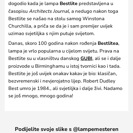
dogodio kada je lampa
Bestlite
predstavljena u
časopisu
Architects Journal
, a nedugo nakon toga
Bestlite se našao na stolu samog Winstona
Churchilla, a priča se da je i sam premijer uvijek
uzimao svjetiljka s njim putuje svijetom.
Danas, skoro 100 godina nakon rođenja
Bestlitea
,
lampa je vrlo popularna u cijelom svijetu. Prava na
Bestlite su u vlasništvu danskog
GUBI
, ali se i dalje
proizvode u Birminghamu u istoj tvornici kao i tada.
Bestlite je još uvijek onakav kakav je bio: klasičan,
bezvremenski i nevjerojatno lijep. Robert Dudley
Best umro je 1984., ali svjetiljka i dalje živi. Nadamo
se još mnogo, mnogo godina!
Podijelite svoje slike s @lampemesteren