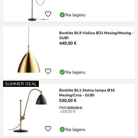
Na lageru
Bestlite BL9 Visilica Ø21 Mesing/Mesing -
GUBI
449,00 €
Na lageru
SUMMER DEAL
Bestlite BL1 Stolna lampa Ø16
Mesing/Crna - GUBI
530,00 €
PMC
699,00 €
-169,00 €
Na lageru