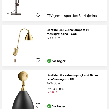
Vrijeme isporuke: 3 - 4 tjedna
Bestlite BL6 Zidna lampa Ø16
Mesing/Mesing - GUBI
699,00 €
Na lageru
Bestlite BL7 zidna svjetiljka Ø 16 cm
crna/mesing - GUBI
424,00 €
PMC
499,00 €
-75,00 €
Na lageru