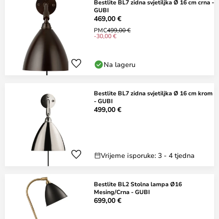
Bestlite BL7 zidna svjetiljka Ø 16 cm crna -
GUBI
469,00 €
PMC
499,00 €
-30,00 €
Na lageru
Bestlite BL7 zidna svjetiljka Ø 16 cm krom
- GUBI
499,00 €
Vrijeme isporuke: 3 - 4 tjedna
Bestlite BL2 Stolna lampa Ø16
Mesing/Crna - GUBI
699,00 €