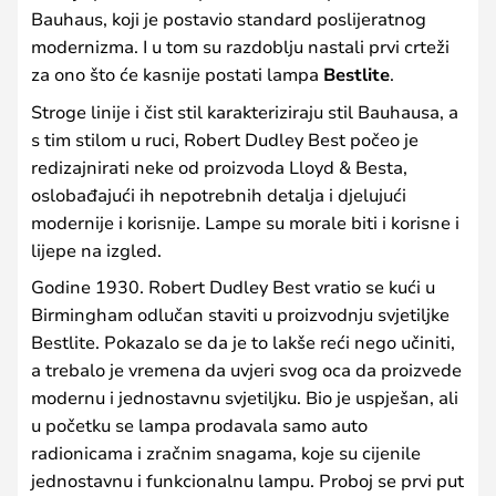
Bauhaus, koji je postavio standard poslijeratnog
modernizma. I u tom su razdoblju nastali prvi crteži
za ono što će kasnije postati lampa
Bestlite
.
Stroge linije i čist stil karakteriziraju stil Bauhausa, a
s tim stilom u ruci, Robert Dudley Best počeo je
redizajnirati neke od proizvoda Lloyd & Besta,
oslobađajući ih nepotrebnih detalja i djelujući
modernije i korisnije. Lampe su morale biti i korisne i
lijepe na izgled.
Godine 1930. Robert Dudley Best vratio se kući u
Birmingham odlučan staviti u proizvodnju svjetiljke
Bestlite. Pokazalo se da je to lakše reći nego učiniti,
a trebalo je vremena da uvjeri svog oca da proizvede
modernu i jednostavnu svjetiljku. Bio je uspješan, ali
u početku se lampa prodavala samo auto
radionicama i zračnim snagama, koje su cijenile
jednostavnu i funkcionalnu lampu. Proboj se prvi put