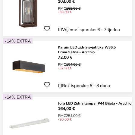
103,00 €
PMC
162,00 €
-59,00 €
Vrijeme isporuke: 6 - 7 tjedna
-14% EXTRA
Karam LED zidna svjetiljka W36.5
Crna/Zlatna - Arcchio
72,00 €
PMC
104,00 €
-32,00 €
Rok isporuke: 5 - 8 dana
-14% EXTRA
Jora LED Zidna lampa IP44 Bijela - Arcchio
164,00 €
PMC
254,00 €
-90,00 €