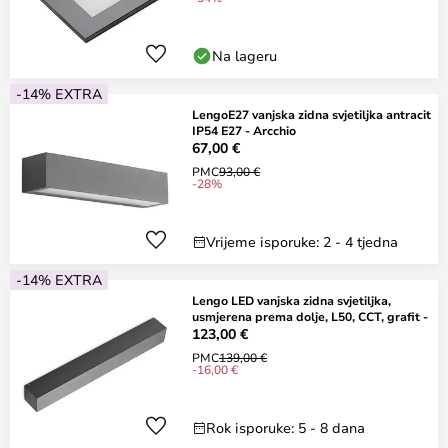
Na lageru
-14% EXTRA
LengoE27 vanjska zidna svjetiljka antracit
IP54 E27 - Arcchio
67,00 €
PMC
93,00 €
-28%
Vrijeme isporuke: 2 - 4 tjedna
-14% EXTRA
Lengo LED vanjska zidna svjetiljka,
usmjerena prema dolje, L50, CCT, grafit -
123,00 €
PMC
139,00 €
-16,00 €
Rok isporuke: 5 - 8 dana