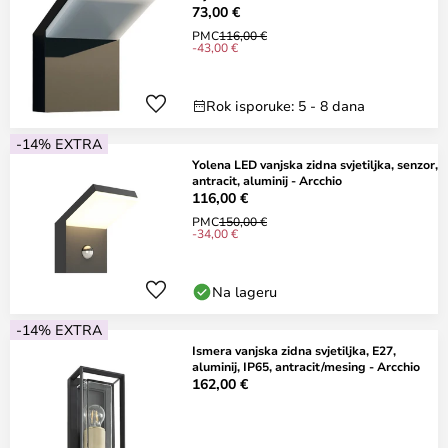
73,00 €
PMC
116,00 €
-43,00 €
Rok isporuke: 5 - 8 dana
-14% EXTRA
Yolena LED vanjska zidna svjetiljka, senzor,
antracit, aluminij - Arcchio
116,00 €
PMC
150,00 €
-34,00 €
Na lageru
-14% EXTRA
Ismera vanjska zidna svjetiljka, E27,
aluminij, IP65, antracit/mesing - Arcchio
162,00 €