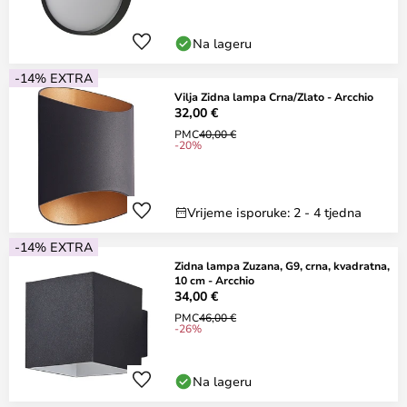
Na lageru
-14% EXTRA
Vilja Zidna lampa Crna/Zlato - Arcchio
32,00 €
PMC
40,00 €
-20%
Vrijeme isporuke: 2 - 4 tjedna
-14% EXTRA
Zidna lampa Zuzana, G9, crna, kvadratna,
10 cm - Arcchio
34,00 €
PMC
46,00 €
-26%
Na lageru