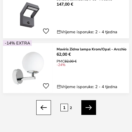
147,00 €
Vrijeme isporuke: 2 - 4 tjedna
-14% EXTRA
Maviris Zidna lampa Krom/Opal - Arcchio
62,00 €
PMC
82,00 €
-24%
Vrijeme isporuke: 2 - 4 tjedna
Stranica
1
2
Prethodno
Sljedeći