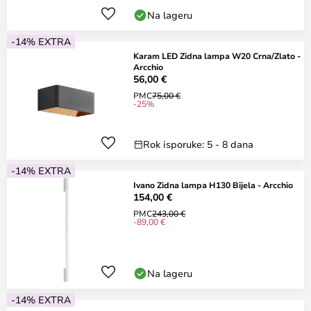
Na lageru
-14% EXTRA
Karam LED Zidna lampa W20 Crna/Zlato -
Arcchio
56,00 €
PMC
75,00 €
-25%
Rok isporuke: 5 - 8 dana
-14% EXTRA
Ivano Zidna lampa H130 Bijela - Arcchio
154,00 €
PMC
243,00 €
-89,00 €
Na lageru
-14% EXTRA