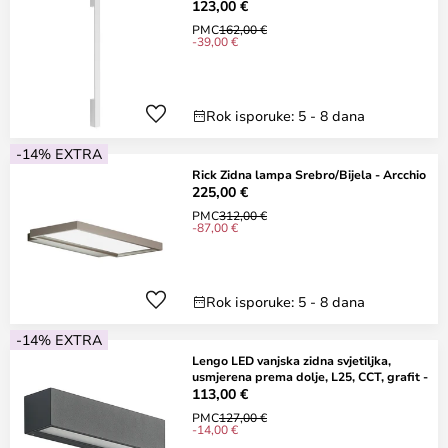
123,00 €
PMC
162,00 €
-39,00 €
Rok isporuke: 5 - 8 dana
-14% EXTRA
Rick Zidna lampa Srebro/Bijela - Arcchio
225,00 €
PMC
312,00 €
-87,00 €
Rok isporuke: 5 - 8 dana
-14% EXTRA
Lengo LED vanjska zidna svjetiljka,
usmjerena prema dolje, L25, CCT, grafit -
113,00 €
PMC
127,00 €
-14,00 €