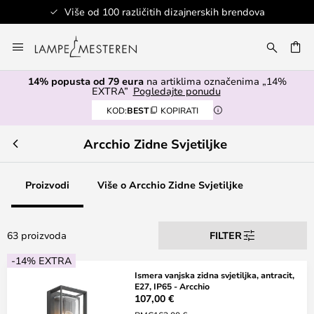
Više od 100 različitih dizajnerskih brendova
Skip
to
I
Content
14% popusta od 79 eura
na artiklima označenima „14%
EXTRA”
Pogledajte ponudu
KOD:
BEST
KOPIRATI
Arcchio Zidne Svjetiljke
Proizvodi
Više o Arcchio Zidne Svjetiljke
63 proizvoda
FILTER
-14% EXTRA
Ismera vanjska zidna svjetiljka, antracit,
E27, IP65 - Arcchio
107,00 €