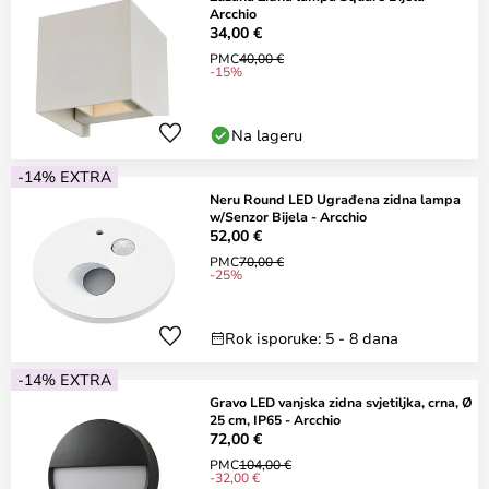
Arcchio
34,00 €
PMC
40,00 €
-15%
Na lageru
-14% EXTRA
Neru Round LED Ugrađena zidna lampa
w/Senzor Bijela - Arcchio
52,00 €
PMC
70,00 €
-25%
Rok isporuke: 5 - 8 dana
-14% EXTRA
Gravo LED vanjska zidna svjetiljka, crna, Ø
25 cm, IP65 - Arcchio
72,00 €
PMC
104,00 €
-32,00 €