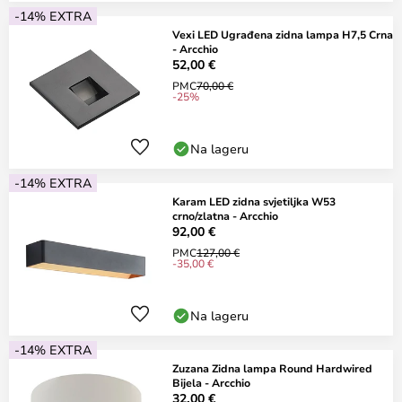
-14% EXTRA
Vexi LED Ugrađena zidna lampa H7,5 Crna
- Arcchio
52,00 €
PMC
70,00 €
-25%
Na lageru
-14% EXTRA
Karam LED zidna svjetiljka W53
crno/zlatna - Arcchio
92,00 €
PMC
127,00 €
-35,00 €
Na lageru
-14% EXTRA
Zuzana Zidna lampa Round Hardwired
Bijela - Arcchio
32,00 €