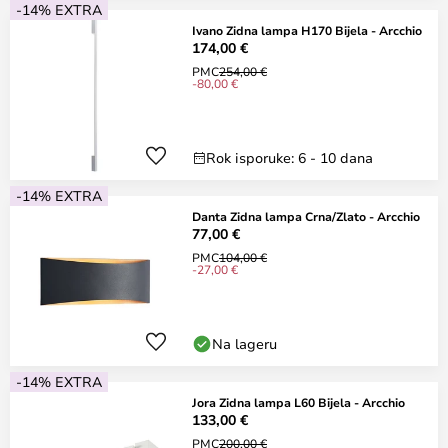
-14% EXTRA
Ivano Zidna lampa H170 Bijela - Arcchio
174,00 €
PMC
254,00 €
-80,00 €
Rok isporuke: 6 - 10 dana
-14% EXTRA
Danta Zidna lampa Crna/Zlato - Arcchio
77,00 €
PMC
104,00 €
-27,00 €
Na lageru
-14% EXTRA
Jora Zidna lampa L60 Bijela - Arcchio
133,00 €
PMC
200,00 €