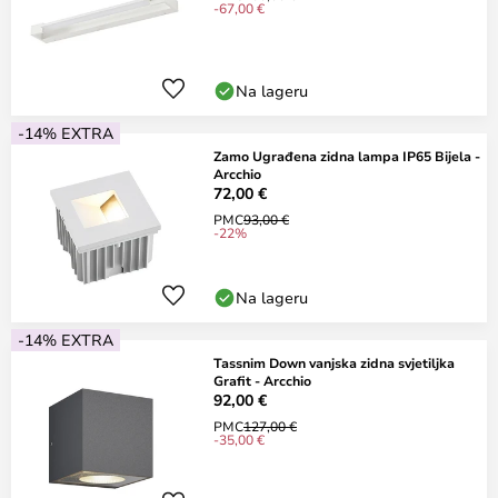
-67,00 €
Na lageru
-14% EXTRA
Zamo Ugrađena zidna lampa IP65 Bijela -
Arcchio
72,00 €
PMC
93,00 €
-22%
Na lageru
-14% EXTRA
Tassnim Down vanjska zidna svjetiljka
Grafit - Arcchio
92,00 €
PMC
127,00 €
-35,00 €