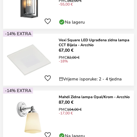
PMC
162,00 €
-55,00 €
Na lageru
-14% EXTRA
Vexi Square LED Ugrađena zidna lampa
CCT Bijela - Arcchio
67,00 €
PMC
82,00 €
-18%
Vrijeme isporuke: 2 - 4 tjedna
-14% EXTRA
Mahdi Zidna lampa Opal/Krom - Arcchio
87,00 €
PMC
104,00 €
-17,00 €
Na lageru