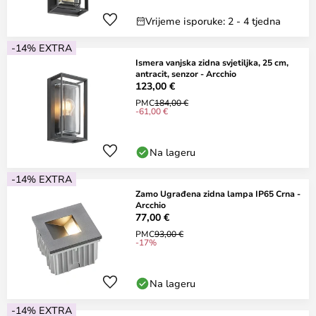
Vrijeme isporuke: 2 - 4 tjedna
-14% EXTRA
Ismera vanjska zidna svjetiljka, 25 cm,
antracit, senzor - Arcchio
123,00 €
PMC
184,00 €
-61,00 €
Na lageru
-14% EXTRA
Zamo Ugrađena zidna lampa IP65 Crna -
Arcchio
77,00 €
PMC
93,00 €
-17%
Na lageru
-14% EXTRA