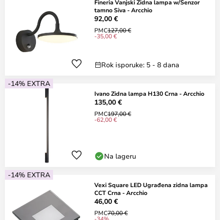
Fineria Vanjski Zidna lampa w/Senzor
tamno Siva - Arcchio
92,00 €
PMC
127,00 €
-35,00 €
Rok isporuke: 5 - 8 dana
-14% EXTRA
Ivano Zidna lampa H130 Crna - Arcchio
135,00 €
PMC
197,00 €
-62,00 €
Na lageru
-14% EXTRA
Vexi Square LED Ugrađena zidna lampa
CCT Crna - Arcchio
46,00 €
PMC
70,00 €
-34%