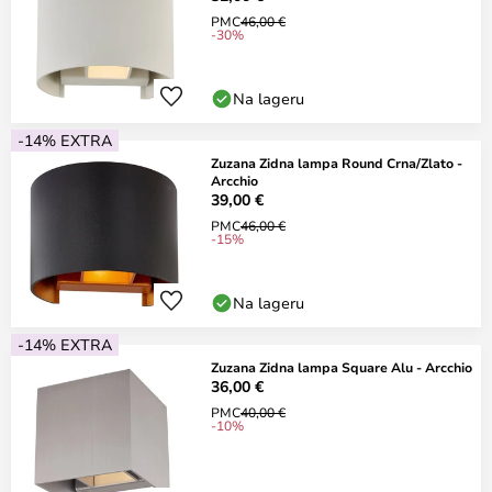
PMC
46,00 €
-30%
Na lageru
-14% EXTRA
Zuzana Zidna lampa Round Crna/Zlato -
Arcchio
39,00 €
PMC
46,00 €
-15%
Na lageru
-14% EXTRA
Zuzana Zidna lampa Square Alu - Arcchio
36,00 €
PMC
40,00 €
-10%