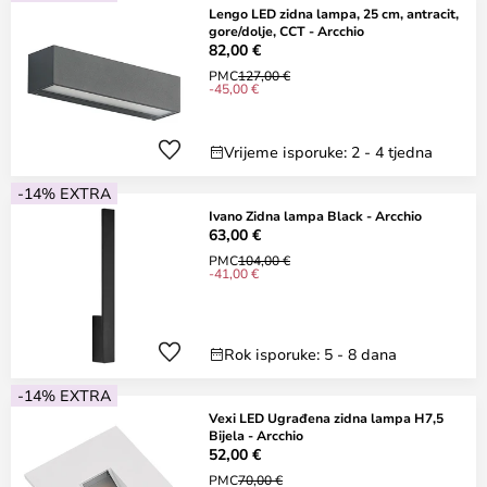
Lengo LED zidna lampa, 25 cm, antracit,
gore/dolje, CCT - Arcchio
82,00 €
PMC
127,00 €
-45,00 €
Vrijeme isporuke: 2 - 4 tjedna
-14% EXTRA
Ivano Zidna lampa Black - Arcchio
63,00 €
PMC
104,00 €
-41,00 €
Rok isporuke: 5 - 8 dana
-14% EXTRA
Vexi LED Ugrađena zidna lampa H7,5
Bijela - Arcchio
52,00 €
PMC
70,00 €