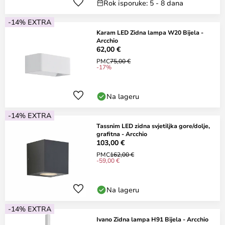
Rok isporuke: 5 - 8 dana
-14% EXTRA
Karam LED Zidna lampa W20 Bijela -
Arcchio
62,00 €
PMC
75,00 €
-17%
Na lageru
-14% EXTRA
Tassnim LED zidna svjetiljka gore/dolje,
grafitna - Arcchio
103,00 €
PMC
162,00 €
-59,00 €
Na lageru
-14% EXTRA
Ivano Zidna lampa H91 Bijela - Arcchio