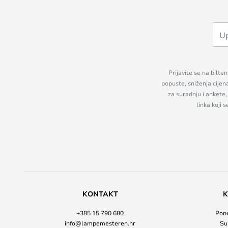
Prijavite se na bilte
popuste, sniženja cijen
za suradnju i ankete
linka koji 
KONTAKT
K
+385 15 790 680
Pone
info@lampemesteren.hr
Su