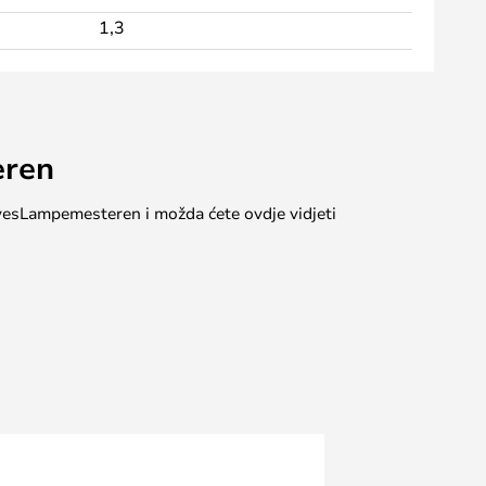
1,3
eren
 #yesLampemesteren i možda ćete ovdje vidjeti