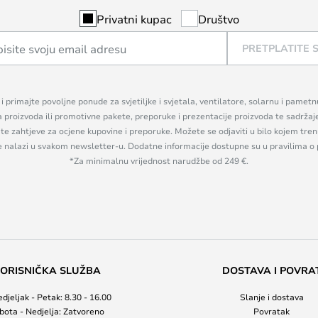
Privatni kupac
Društvo
PRETPLATITE 
n i primajte povoljne ponude za svjetiljke i svjetala, ventilatore, solarnu i pamet
a proizvoda ili promotivne pakete, preporuke i prezentacije proizvoda te sadržaj
, te zahtjeve za ocjene kupovine i preporuke. Možete se odjaviti u bilo kojem tr
se nalazi u svakom newsletter-u. Dodatne informacije dostupne su u pravilima o 
*Za minimalnu vrijednost narudžbe od 249 €.
ORISNIČKA SLUŽBA
DOSTAVA I POVRA
djeljak - Petak: 8.30 - 16.00
Slanje i dostava
bota - Nedjelja: Zatvoreno
Povratak