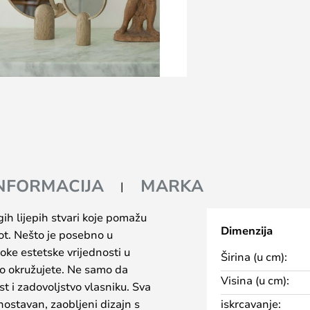
INFORMACIJA
MARKA
ih lijepih stvari koje pomažu
Dimenzija
vot. Nešto je posebno u
soke estetske vrijednosti u
Širina (u cm):
 okružujete. Ne samo da
Visina (u cm):
t i zadovoljstvo vlasniku. Sva
dnostavan, zaobljeni dizajn s
iskrcavanje: