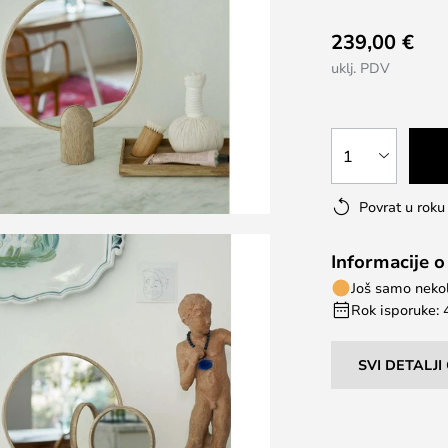
239,00 €
uklj. PDV
1
Povrat u rok
Informacije o
Još samo nekol
Rok isporuke: 
SVI DETALJ