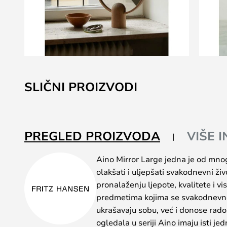
Skip
to
SLIČNI PROIZVODI
the
beginning
of
the
PREGLED PROIZVODA
VIŠE 
images
gallery
Aino Mirror Large jedna je od mnog
olakšati i uljepšati svakodnevni ži
pronalaženju ljepote, kvalitete i vi
predmetima kojima se svakodnevno
ukrašavaju sobu, već i donose rados
ogledala u seriji Aino imaju isti je