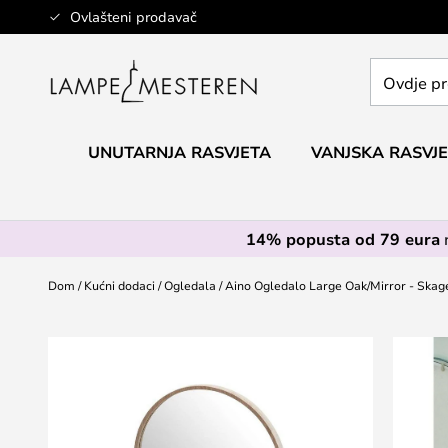
Skip
Ovlašteni prodavač
to
Content
Ovdje
pretražite
cijelu
trgovinu...
UNUTARNJA RASVJETA
VANJSKA RASVJ
14% popusta od 79 eura
Dom
Kućni dodaci
Ogledala
Aino Ogledalo Large Oak/Mirror - Skag
Skip
to
the
end