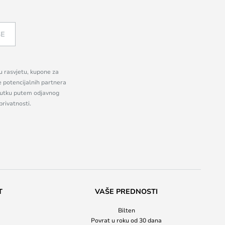
SE
nu rasvjetu, kupone za
e potencijalnih partnera
enutku putem odjavnog
privatnosti.
T
VAŠE PREDNOSTI
Bilten
Povrat u roku od 30 dana