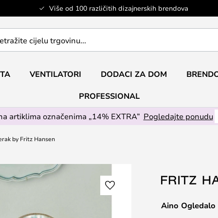
Više od 100 različitih dizajnerskih brendova
ETA
VENTILATORI
DODACI ZA DOM
BRENDO
PROFESSIONAL
na artiklima označenima „14% EXTRA”
Pogledajte ponudu
erak by Fritz Hansen
Aino Ogledalo 