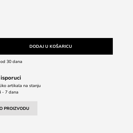
DODAJ U KOŠARICU
u od 30 dana
 isporuci
iko artikala na stanju
4 - 7 dana
I O PROIZVODU