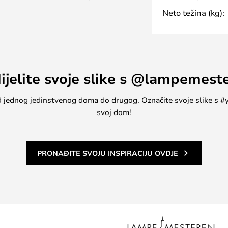
po izrađenim okvirom od svijetlog
Neto težina (kg):
oje. Ogledalo se može koristiti i
noj ili spavaćoj sobi, otvarajući
ijelite svoje slike s @lampemest
, od jednog jedinstvenog doma do drugog. Označite svoje slike s
svoj dom!
PRONAĐITE SVOJU INSPIRACIJU OVDJE