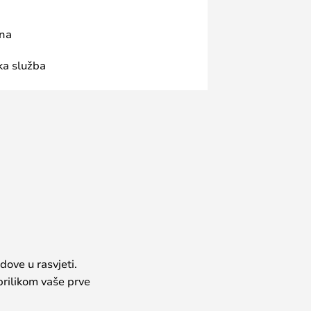
ana
ka služba
dove u rasvjeti.
prilikom vaše prve