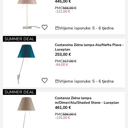
445,00 €
PMC
566,00 €
-121,00 €
Vrijeme isporuke: 5 - 6 tjedna
SUMMER DEAL
Costanzina Zidna lampa Alu/Nafta Plava -
Luceplan
253,00 €
PMC
317,00 €
-64,00 €
Vrijeme isporuke: 5 - 6 tjedna
SUMMER DEAL
Costanza Zidna lampa
m/Dimer/Alu/Shaded Stone - Luceplan
461,00 €
PMC
586,00 €
-125,00 €