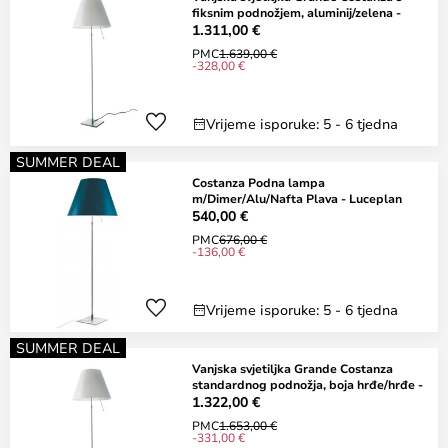
fiksnim podnožjem, aluminij/zelena -
1.311,00 €
PMC
1.639,00 €
-328,00 €
Vrijeme isporuke: 5 - 6 tjedna
SUMMER DEAL
Costanza Podna lampa
m/Dimer/Alu/Nafta Plava - Luceplan
540,00 €
PMC
676,00 €
-136,00 €
Vrijeme isporuke: 5 - 6 tjedna
SUMMER DEAL
Vanjska svjetiljka Grande Costanza
standardnog podnožja, boja hrđe/hrđe -
1.322,00 €
PMC
1.653,00 €
-331,00 €