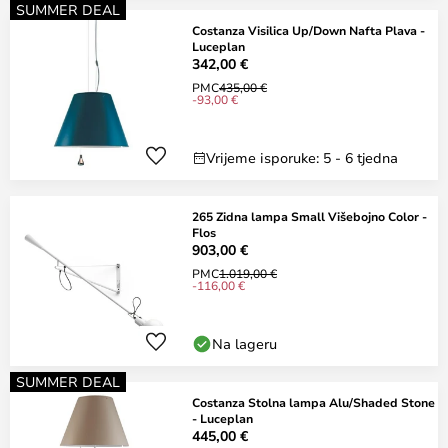
SUMMER DEAL
Costanza Visilica Up/Down Nafta Plava -
Luceplan
342,00 €
PMC
435,00 €
-93,00 €
Vrijeme isporuke: 5 - 6 tjedna
265 Zidna lampa Small Višebojno Color -
Flos
903,00 €
PMC
1.019,00 €
-116,00 €
Na lageru
SUMMER DEAL
Costanza Stolna lampa Alu/Shaded Stone
- Luceplan
445,00 €