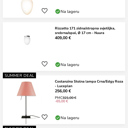
Na lageru
Rizzatto 171 zidna/stropna svjetiljka,
srebrna/opal, Ø 17 cm - Nuura
409,00 €
Na lageru
SUMMER DEAL
Costanzina Stolna lampa Crna/Edgy Roza
- Luceplan
256,00 €
PMC
321,00 €
-65,00 €
Na lageru