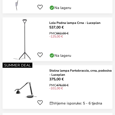
Na lageru
Lola Podna lampa Crna - Luceplan
537,00 €
PMC
662,00 €
-125,00 €
Na lageru
SUMMER DEAL
Stolna lampa Fortebraccio, crna, podesiva
- Luceplan
375,00 €
PMC
476,00 €
-101,00 €
Vrijeme isporuke: 5 - 6 tjedna