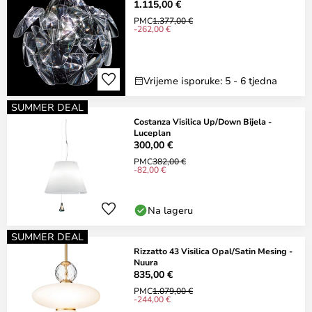
1.115,00 €
PMC
1.377,00 €
-262,00 €
Vrijeme isporuke: 5 - 6 tjedna
SUMMER DEAL
Costanza Visilica Up/Down Bijela -
Luceplan
300,00 €
PMC
382,00 €
-82,00 €
Na lageru
SUMMER DEAL
Rizzatto 43 Visilica Opal/Satin Mesing -
Nuura
835,00 €
PMC
1.079,00 €
-244,00 €