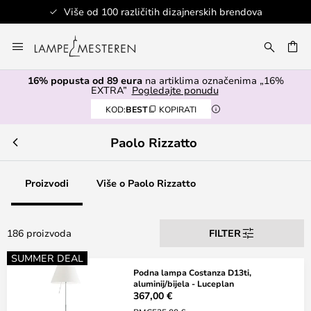
itih dizajnerskih brendova
Sigurno p
Skip
to
I
Content
16% popusta od 89 eura
na artiklima označenima „16%
EXTRA”
Pogledajte ponudu
KOD:
BEST
KOPIRATI
Paolo Rizzatto
Proizvodi
Više o Paolo Rizzatto
186 proizvoda
FILTER
SUMMER DEAL
Podna lampa Costanza D13ti,
aluminij/bijela - Luceplan
367,00 €