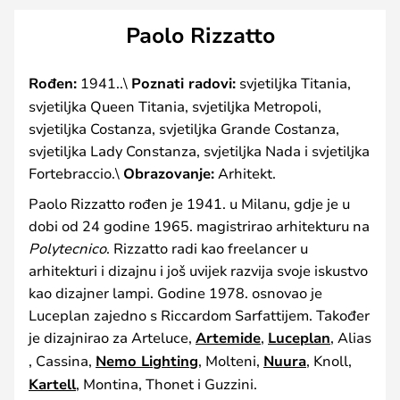
Paolo Rizzatto
Rođen:
1941..\
Poznati radovi:
svjetiljka Titania,
svjetiljka Queen Titania, svjetiljka Metropoli,
svjetiljka Costanza, svjetiljka Grande Costanza,
svjetiljka Lady Constanza, svjetiljka Nada i svjetiljka
Fortebraccio.\
Obrazovanje:
Arhitekt.
Paolo Rizzatto rođen je 1941. u Milanu, gdje je u
dobi od 24 godine 1965. magistrirao arhitekturu na
Polytecnico
. Rizzatto radi kao freelancer u
arhitekturi i dizajnu i još uvijek razvija svoje iskustvo
kao dizajner lampi. Godine 1978. osnovao je
Luceplan zajedno s Riccardom Sarfattijem. Također
je dizajnirao za Arteluce,
Artemide
,
Luceplan
, Alias​​
, Cassina,
Nemo Lighting
, Molteni,
Nuura
, Knoll,
Kartell
, Montina, Thonet i Guzzini.