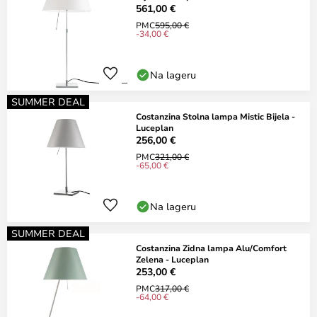
561,00 €
PMC
595,00 €
-34,00 €
Na lageru
SUMMER DEAL
Costanzina Stolna lampa Mistic Bijela -
Luceplan
256,00 €
PMC
321,00 €
-65,00 €
Na lageru
SUMMER DEAL
Costanzina Zidna lampa Alu/Comfort
Zelena - Luceplan
253,00 €
PMC
317,00 €
-64,00 €