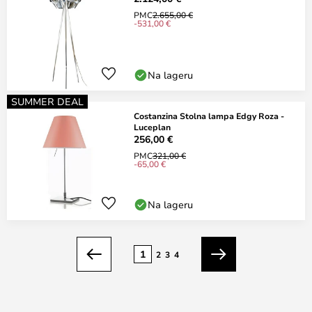
PMC
2.655,00 €
-531,00 €
Na lageru
SUMMER DEAL
Costanzina Stolna lampa Edgy Roza -
Luceplan
256,00 €
PMC
321,00 €
-65,00 €
Na lageru
Stranica
1
2
3
4
Prethodno
Sljedeći