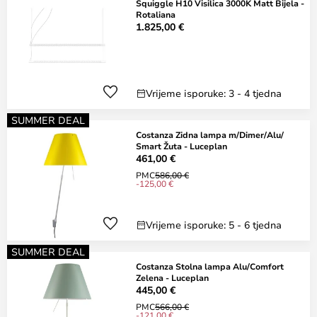
Squiggle H10 Visilica 3000K Matt Bijela -
Rotaliana
1.825,00 €
Vrijeme isporuke: 3 - 4 tjedna
SUMMER DEAL
Costanza Zidna lampa m/Dimer/Alu/
Smart Žuta - Luceplan
461,00 €
PMC
586,00 €
-125,00 €
Vrijeme isporuke: 5 - 6 tjedna
SUMMER DEAL
Costanza Stolna lampa Alu/Comfort
Zelena - Luceplan
445,00 €
PMC
566,00 €
-121,00 €