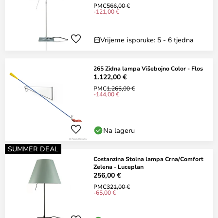
PMC
566,00 €
-121,00 €
Vrijeme isporuke: 5 - 6 tjedna
265 Zidna lampa Višebojno Color - Flos
1.122,00 €
PMC
1.266,00 €
-144,00 €
Na lageru
SUMMER DEAL
Costanzina Stolna lampa Crna/Comfort
Zelena - Luceplan
256,00 €
PMC
321,00 €
-65,00 €