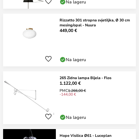
Na lageru
Rizzatto 301 stropna svjetiljka, Ø 30 cm
mesing/opal - Nuura
449,00 €
Na lageru
265 Zidna lampa Bijela - Flos
1.122,00 €
PMC
1.266,00 €
-144,00 €
Na lageru
Hope Visilica Ø61 - Luceplan