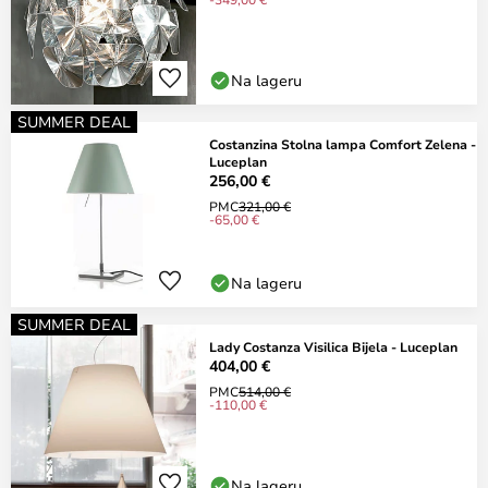
Na lageru
SUMMER DEAL
Costanzina Stolna lampa Comfort Zelena -
Luceplan
256,00 €
PMC
321,00 €
-65,00 €
Na lageru
SUMMER DEAL
Lady Costanza Visilica Bijela - Luceplan
404,00 €
PMC
514,00 €
-110,00 €
Na lageru