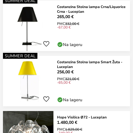
SUMMER DEAL
Costanzina Stolna lampa Crna/Liquorice
Crna - Luceplan
265,00 €
PMC
332,00 €
-67,00 €
Na lageru
SUMMER DEAL
Costanzina Stolna lampa Smart Žuta -
Luceplan
256,00 €
PMC
321,00 €
-65,00 €
Na lageru
Hope Visilica Ø72 - Luceplan
1.480,00 €
PMC
1.829,00 €
-349,00 €