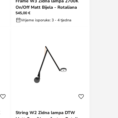
Frame W3 Zidna lampa 2700K
On/Off Matt Bijela - Rotaliana
545,00 €
Vrijeme isporuke: 3 - 4 tjedna
K
String W2 Zidna lampa DTW