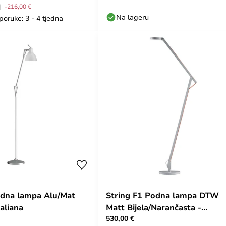
-216,00 €
Na lageru
poruke: 3 - 4 tjedna
odna lampa Alu/Mat
String F1 Podna lampa DTW
taliana
Matt Bijela/Narančasta -
530,00 €
Rotaliana