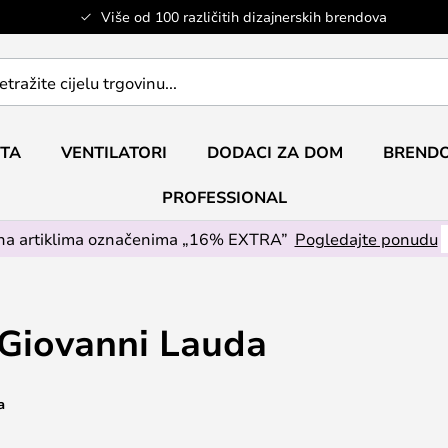
Više od 100 različitih dizajnerskih brendova
ETA
VENTILATORI
DODACI ZA DOM
BRENDO
PROFESSIONAL
na artiklima označenima „16% EXTRA”
Pogledajte ponudu
Giovanni Lauda
a