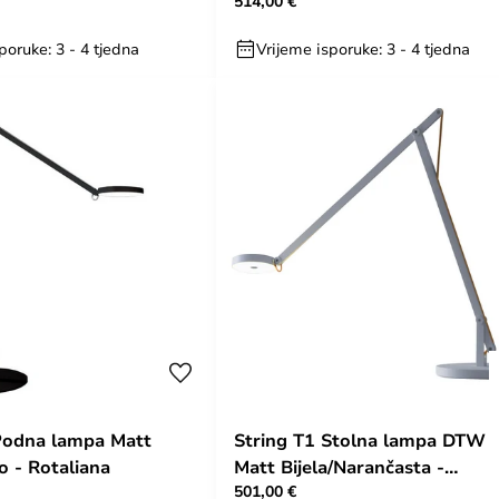
514,00 €
poruke: 3 - 4 tjedna
Vrijeme isporuke: 3 - 4 tjedna
Podna lampa Matt
String T1 Stolna lampa DTW
o - Rotaliana
Matt Bijela/Narančasta -
501,00 €
Rotaliana