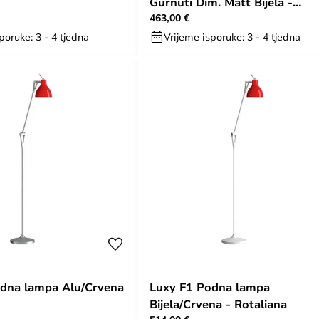
Gurnuti Dim. Matt Bijela -
463,00 €
Rotaliana
poruke: 3 - 4 tjedna
Vrijeme isporuke: 3 - 4 tjedna
dna lampa Alu/Crvena
Luxy F1 Podna lampa
Bijela/Crvena - Rotaliana