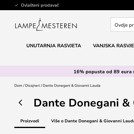
Skip
Ovlašteni prodavač
to
Content
Ovdje
pretražite
cijelu
trgovinu...
UNUTARNJA RASVJETA
VANJSKA RASVJ
16% popusta od 89 eura
Dom
Dizajneri
Dante Donegani & Giovanni Lauda
Dante Donegani & 
Proizvodi
Više o Dante Donegani & Giovanni Laud