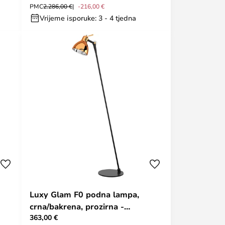
PMC
2.286,00 €
-216,00 €
Vrijeme isporuke: 3 - 4 tjedna
Luxy Glam F0 podna lampa,
crna/bakrena, prozirna -
363,00 €
Rotaliana