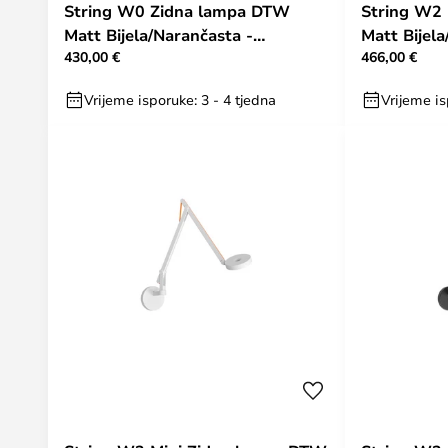
String W0 Zidna lampa DTW
String W2
Matt Bijela/Narančasta -
Matt Bijela
430,00 €
466,00 €
Rotaliana
Vrijeme isporuke: 3 - 4 tjedna
Vrijeme is