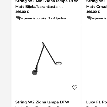
String W2 Mini Zidna lampa DTW
String W2
Matt Bijela/Narančasta -
Matt Crna/
466,00 €
466,00 €
Rotaliana
Vrijeme isporuke: 3 - 4 tjedna
Vrijeme is
String W2 Zidna lampa DTW
Luxy F1 Po