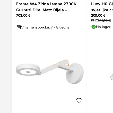
Frame W4 Zidna lampa 2700K
Luxy H0 G
Gurnuti Dim. Matt Bijela -
svjetiljka c
703,00 €
209,00 €
Rotaliana
Rotaliana
PMC
278,00 €
Na lageru
Vrijeme isporuke: 7 - 8 tjedna