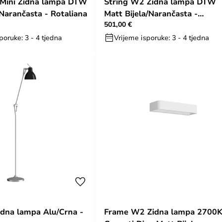
 Mini Zidna lampa DTW
String W2 Zidna lampa DTW
Narančasta - Rotaliana
Matt Bijela/Narančasta -
501,00 €
Rotaliana
poruke: 3 - 4 tjedna
Vrijeme isporuke: 3 - 4 tjedna
dna lampa Alu/Crna -
Frame W2 Zidna lampa 2700