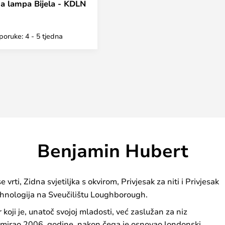
a lampa Bijela - KDLN
poruke: 4 - 5 tjedna
Benjamin Hubert
e vrti, Zidna svjetiljka s okvirom, Privjesak za niti i Privjesak
tehnologija na Sveučilištu Loughborough.
 koji je, unatoč svojoj mladosti, već zaslužan za niz
lomirao 2006. godine, nakon čega je osnovao londonski