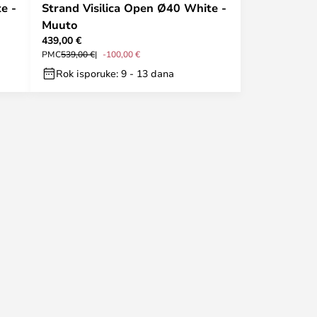
e -
Strand Visilica Open Ø40 White -
Muuto
439,00 €
PMC
539,00 €
-100,00 €
Rok isporuke: 9 - 13 dana