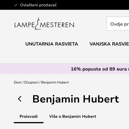
Skip
Ovlašteni prodavač
to
Content
Ovdje
pretražite
cijelu
trgovinu...
UNUTARNJA RASVJETA
VANJSKA RASVJ
16% popusta od 89 eura
Dom
Dizajneri
Benjamin Hubert
Benjamin Hubert
Proizvodi
Više o Benjamin Hubert