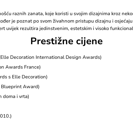
nošću raznih zanata, koje koristi u svojim dizajnima kroz nek
ođer je poznat po svom živahnom pristupu dizajnu i osjećaju
t uvijek rezultira jedinstvenim, estetskim i visoko funkcion
Prestižne cijene
Elle Decoration International Design Awards)
ion Awards France)
ds s Elle Decoration)
n Blueprint Award)
n doma i vrta)
2010.)