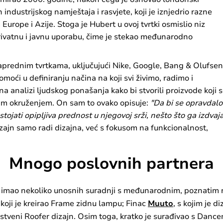
 industrijskog namještaja i rasvjete, koji je iznjedrio razne
rope i Azije. Stoga je Hubert u ovoj tvrtki osmislio niz
 privatnu i javnu uporabu, čime je stekao međunarodno
aprednim tvrtkama, uključujući Nike, Google, Bang & Olufsen
moći u definiranju načina na koji svi živimo, radimo i
a analizi ljudskog ponašanja kako bi stvorili proizvode koji 
vim okruženjem. On sam to ovako opisuje:
"Da bi se opravdalo
ojati opipljiva prednost u njegovoj srži, nešto što ga izdvaj
izajn samo radi dizajna, već s fokusom na funkcionalnost,
Mnogo poslovnih partnera
je imao nekoliko unosnih suradnji s međunarodnim, poznatim
a koji je kreirao Frame zidnu lampu; Finac
Muuto
, s kojim je 
dinstveni Roofer dizajn. Osim toga, kratko je surađivao s Danc