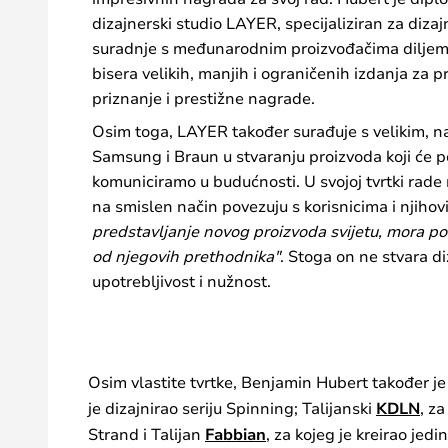
dizajnerski studio LAYER, specijaliziran za dizajn
suradnje s međunarodnim proizvođačima diljem Eu
bisera velikih, manjih i ograničenih izdanja za
priznanje i prestižne nagrade.
Osim toga, LAYER također surađuje s velikim, n
Samsung i Braun u stvaranju proizvoda koji će po
komuniciramo u budućnosti. U svojoj tvrtki rade n
na smislen način povezuju s korisnicima i njiho
predstavljanje novog proizvoda svijetu, mora post
od njegovih prethodnika"
. Stoga on ne stvara d
upotrebljivost i nužnost.
Osim vlastite tvrtke, Benjamin Hubert također 
je dizajnirao seriju Spinning; Talijanski
KDLN
, z
Strand i Talijan
Fabbian
, za kojeg je kreirao je