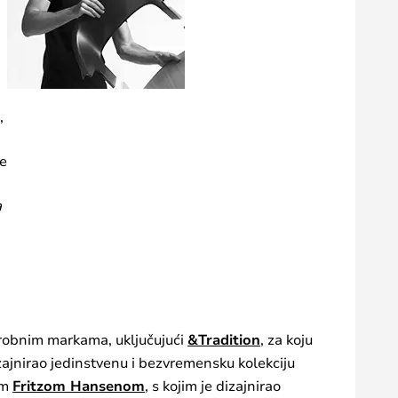
,
se
a
 robnim markama, uključujući
&Tradition
, za koju
dizajnirao jedinstvenu i bezvremensku kolekciju
em
Fritzom Hansenom
, s kojim je dizajnirao