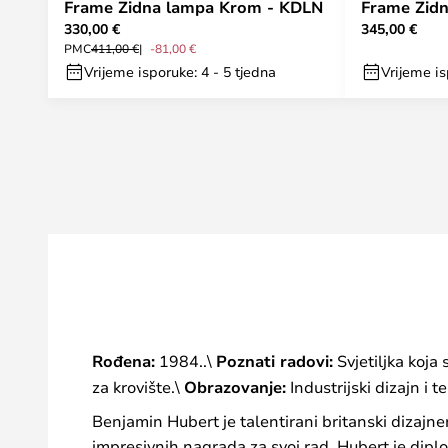
Frame Zidna lampa Krom - KDLN
Frame Zidn
330,00 €
345,00 €
PMC
411,00 €
-81,00 €
Vrijeme isporuke: 4 - 5 tjedna
Vrijeme is
Rođena:
1984..\
Poznati radovi:
Svjetiljka koja s
za krovište.\
Obrazovanje:
Industrijski dizajn i 
Benjamin Hubert je talentirani britanski dizajner
impresivnih nagrada za svoj rad. Hubert je dip