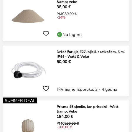
&amp; Veke
38,00 €
PMC
50,00 €
-24%
Na lageru
Držač žarulje E27, bijeli, s utikačem, 5 m,
IP44 - Watt & Veke
50,00 €
Vrijeme isporuke: 3 - 4 tjedna
SUMMER DEAL
Prisma 45 sjenilo, lan prirodni - Watt
&amp; Veke
184,00 €
PMC
290,00 €
-106,00 €