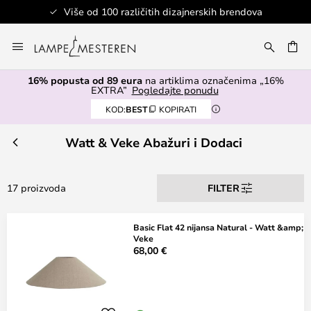
Više od 100 različitih dizajnerskih brendova
Skip
to
I
Content
16% popusta od 89 eura
na artiklima označenima „16%
EXTRA”
Pogledajte ponudu
KOD:
BEST
KOPIRATI
Watt & Veke Abažuri i Dodaci
17 proizvoda
FILTER
Basic Flat 42 nijansa Natural - Watt &amp;
Veke
68,00 €