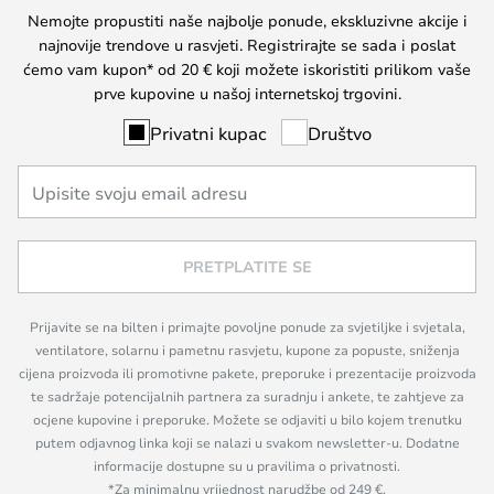
Nemojte propustiti naše najbolje ponude, ekskluzivne akcije i
najnovije trendove u rasvjeti. Registrirajte se sada i poslat
ćemo vam kupon* od 20 € koji možete iskoristiti prilikom vaše
prve kupovine u našoj internetskoj trgovini.
Privatni kupac
Društvo
PRETPLATITE SE
Prijavite se na bilten i primajte povoljne ponude za svjetiljke i svjetala,
ventilatore, solarnu i pametnu rasvjetu, kupone za popuste, sniženja
cijena proizvoda ili promotivne pakete, preporuke i prezentacije proizvoda
te sadržaje potencijalnih partnera za suradnju i ankete, te zahtjeve za
ocjene kupovine i preporuke. Možete se odjaviti u bilo kojem trenutku
putem odjavnog linka koji se nalazi u svakom newsletter-u. Dodatne
informacije dostupne su u pravilima o privatnosti.
*Za minimalnu vrijednost narudžbe od 249 €.