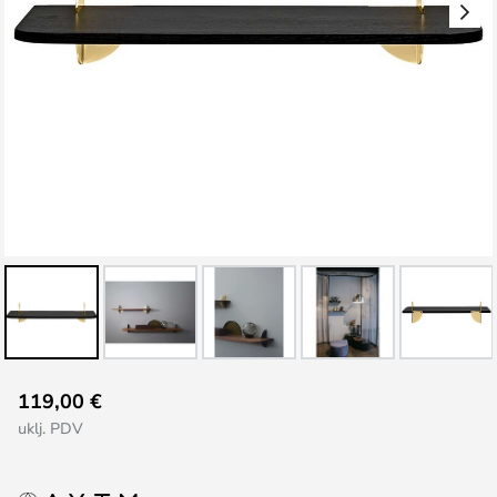
Skip
119,00 €
to
uklj. PDV
the
beginning
of