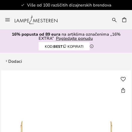
Više od 100 različitih dizajnerskih brendova
Skip
to
I
Content
16% popusta od 89 eura
na artiklima označenima „16%
EXTRA”
Pogledajte ponudu
KOD:
BEST
KOPIRATI
Dodaci
Skip
to
the
end
of
the
images
gallery