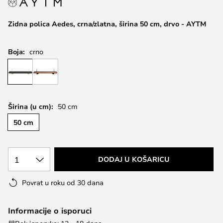
the
images
Zidna polica Aedes, crna/zlatna, širina 50 cm, drvo - AYTM
gallery
Boja:
crno
Širina (u cm):
50 cm
50 cm
1
DODAJ U KOŠARICU
Povrat u roku od 30 dana
Informacije o isporuci