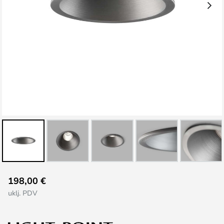
Skip
198,00 €
to
uklj. PDV
the
beginning
of