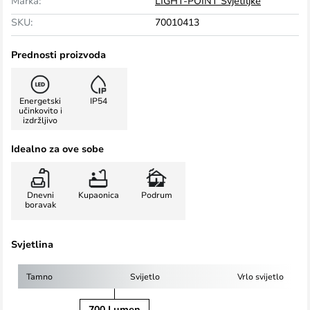
Marka:
LIGHT-POINT Svjetiljke
SKU:
70010413
Prednosti proizvoda
Energetski
IP54
učinkovito i
izdržljivo
Idealno za ove sobe
Dnevni
Kupaonica
Podrum
boravak
Svjetlina
Tamno
Svijetlo
Vrlo svijetlo
700 Lumen