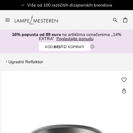
Više od 100 različitih dizajnerskih brendova
Skip
to
I
Content
16% popusta od 89 eura
na artiklima označenima „14%
EXTRA”
Pogledajte ponudu
KOD:
BEST
KOPIRATI
Ugradni Reflektor
Skip
to
the
end
of
the
images
gallery