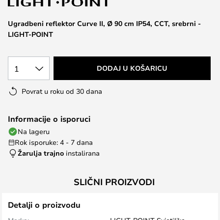
the
images
Ugradbeni reflektor Curve II, Ø 90 cm IP54, CCT, srebrni -
gallery
LIGHT-POINT
1
DODAJ U KOŠARICU
Povrat u roku od 30 dana
Informacije o isporuci
Na lageru
Rok isporuke: 4 - 7 dana
Žarulja trajno
instalirana
SLIČNI PROIZVODI
Detalji o proizvodu