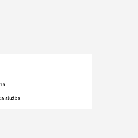
ana
ka služba