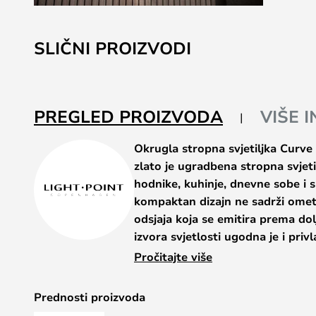
Skip
to
SLIČNI PROIZVODI
the
beginning
of
the
PREGLED PROIZVODA
VIŠE 
images
gallery
Okrugla stropna svjetiljka Curv
zlato je ugradbena stropna svjeti
hodnike, kuhinje, dnevne sobe i 
kompaktan dizajn ne sadrži ometa
odsjaja koja se emitira prema d
izvora svjetlosti ugodna je i pri
temperature boje od 2700 ili 300
Pročitajte više
Serija Curve uključuje svjetiljke u ru
Prednosti proizvoda
mesinganoj i bijeloj boji, a dostupn