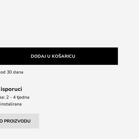
DODAJ U KOŠARICU
u od 30 dana
 isporuci
e: 2 - 4 tjedna
instalirana
I O PROIZVODU