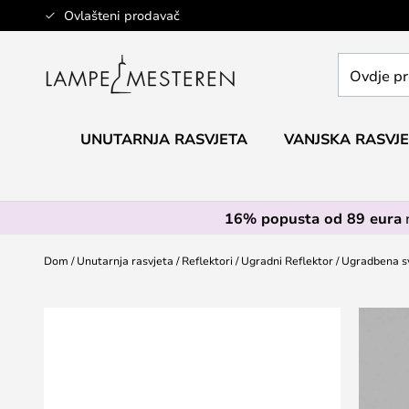
Skip
Ovlašteni prodavač
to
Content
Ovdje
pretražite
cijelu
trgovinu...
UNUTARNJA RASVJETA
VANJSKA RASVJ
16% popusta od 89 eura
Dom
Unutarnja rasvjeta
Reflektori
Ugradni Reflektor
Ugradbena sv
Skip
to
the
end