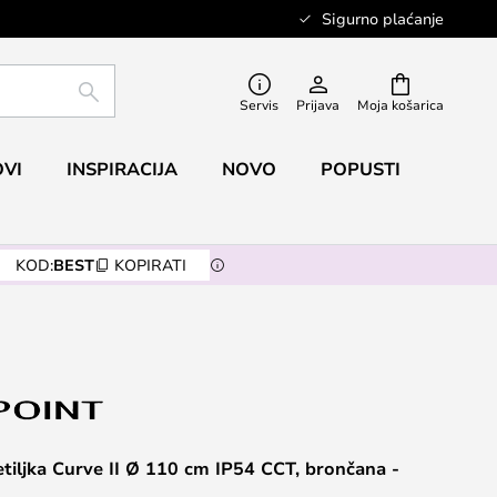
Sigurno plaćanje
TRAŽI
Servis
Prijava
Moja košarica
VI
INSPIRACIJA
NOVO
POPUSTI
KOD:
BEST
KOPIRATI
tiljka Curve II Ø 110 cm IP54 CCT, brončana -