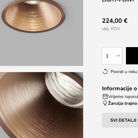
224,00 €
uklj. PDV
1
Povrat u rok
Informacije o
Vrijeme isporuk
Žarulja trajno
SVI DETALJ