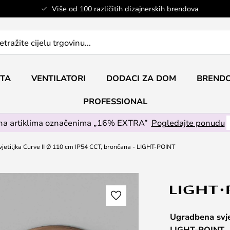
Više od 100 različitih dizajnerskih brendova
ETA
VENTILATORI
DODACI ZA DOM
BRENDO
PROFESSIONAL
na artiklima označenima „16% EXTRA”
Pogledajte ponudu
jetiljka Curve II Ø 110 cm IP54 CCT, brončana - LIGHT-POINT
Ugradbena svje
LIGHT-POINT