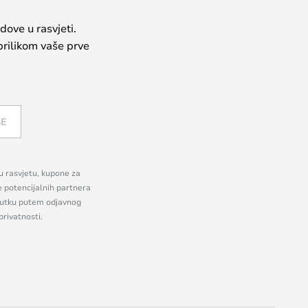
dove u rasvjeti.
prilikom vaše prve
SE
nu rasvjetu, kupone za
e potencijalnih partnera
enutku putem odjavnog
privatnosti.