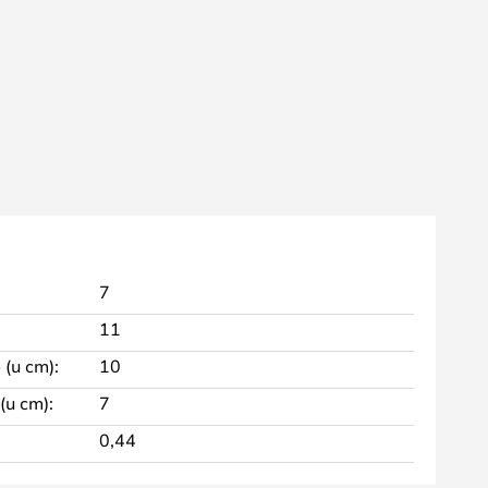
7
11
 (u cm):
10
(u cm):
7
0,44