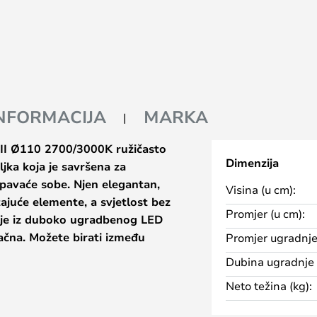
INFORMACIJA
MARKA
e II Ø110 2700/3000K ružičasto
Dimenzija
ljka koja je savršena za
spavaće sobe. Njen elegantan,
Visina (u cm):
juće elemente, a svjetlost bez
Promjer (u cm):
olje iz duboko ugradbenog LED
vlačna. Možete birati između
Promjer ugradnje
0 Kelvina.
Dubina ugradnje 
Neto težina (kg):
žičasto zlatnoj, titanskoj, crnoj,
a je u raznim veličinama. Koristite