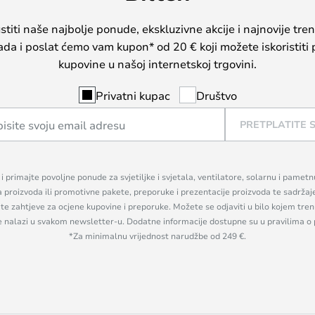
iti naše najbolje ponude, ekskluzivne akcije i najnovije tren
sada i poslat ćemo vam kupon* od 20 € koji možete iskoristiti 
kupovine u našoj internetskoj trgovini.
Privatni kupac
Društvo
PRETPLATITE 
n i primajte povoljne ponude za svjetiljke i svjetala, ventilatore, solarnu i pamet
a proizvoda ili promotivne pakete, preporuke i prezentacije proizvoda te sadržaj
, te zahtjeve za ocjene kupovine i preporuke. Možete se odjaviti u bilo kojem tr
se nalazi u svakom newsletter-u. Dodatne informacije dostupne su u pravilima o 
*Za minimalnu vrijednost narudžbe od 249 €.