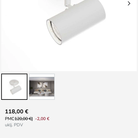
Skip
118,00 €
to
-2,00 €
PMC
120,00 €
the
uklj. PDV
beginning
of