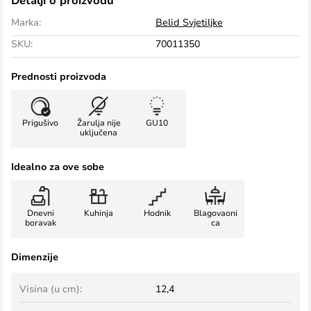
Detalji o proizvodu
Marka:
Belid Svjetiljke
SKU:
70011350
Prednosti proizvoda
Prigušivo
Žarulja nije
GU10
uključena
Idealno za ove sobe
Dnevni
Kuhinja
Hodnik
Blagovaoni
boravak
ca
Dimenzije
Visina (u cm):
12,4