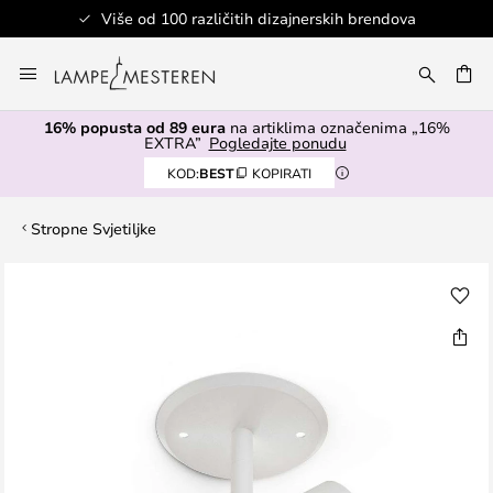
Više od 100 različitih dizajnerskih brendova
Skip
to
I
Content
16% popusta od 89 eura
na artiklima označenima „16%
EXTRA”
Pogledajte ponudu
KOD:
BEST
KOPIRATI
Stropne Svjetiljke
Skip
to
the
end
of
the
images
gallery