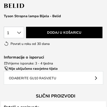
the
images
Tyson Stropna lampa Bijela - Belid
gallery
1
DODAJ U KOŠARICU
Povrat u roku od 30 dana
Informacije o isporuci
Vrijeme isporuke: 3 - 4 tjedna
Nije uključeno rasvjetno tijelo
ODABERITE GU10 RASVJETU
SLIČNI PROIZVODI