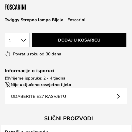
the
images
Twiggy Stropna lampa Bijela - Foscarini
gallery
1
DODAJ U KOŠARICU
Povrat u roku od 30 dana
Informacije o isporuci
Vrijeme isporuke: 2 - 4 tjedna
Nije uključeno rasvjetno tijelo
ODABERITE E27 RASVJETU
SLIČNI PROIZVODI