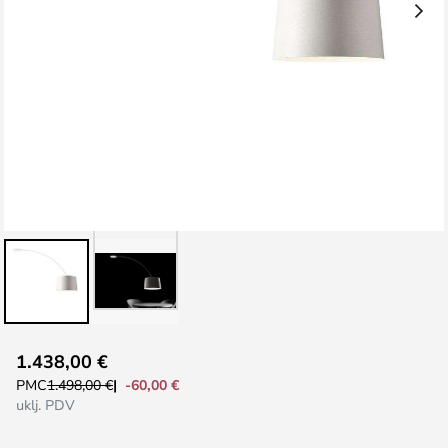
Skip
1.438,00 €
to
-60,00 €
PMC
1.498,00 €
the
uklj. PDV
beginning
of