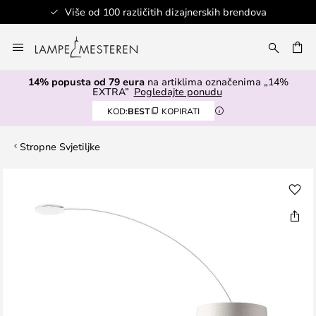
Više od 100 različitih dizajnerskih brendova
Skip
to
I
Content
14% popusta od 79 eura
na artiklima označenima „14%
EXTRA”
Pogledajte ponudu
KOD:
BEST
KOPIRATI
Stropne Svjetiljke
Skip
to
the
end
of
the
images
gallery