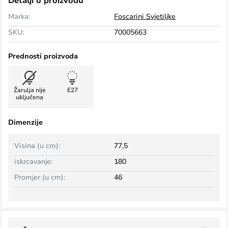
Detalji o proizvodu
Marka:
Foscarini Svjetiljke
SKU:
70005663
Prednosti proizvoda
Žarulja nije
E27
uključena
Dimenzije
Visina (u cm):
77,5
iskrcavanje:
180
Promjer (u cm):
46