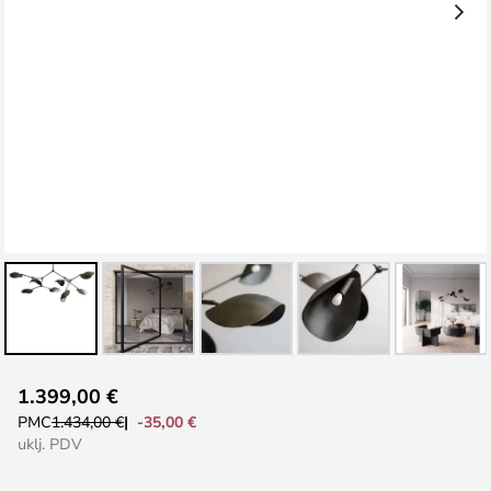
Skip
1.399,00 €
to
-35,00 €
PMC
1.434,00 €
the
uklj. PDV
beginning
of