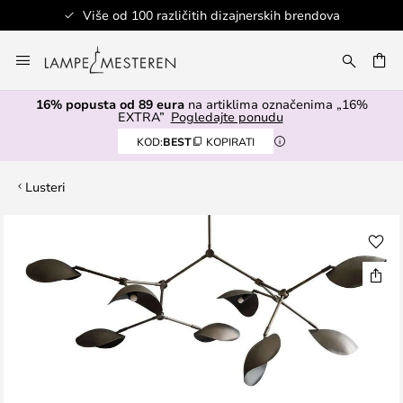
Više od 100 različitih dizajnerskih brendova
Skip
to
I
Content
16% popusta od 89 eura
na artiklima označenima „16%
EXTRA”
Pogledajte ponudu
KOD:
BEST
KOPIRATI
Lusteri
Skip
to
the
end
of
the
images
gallery