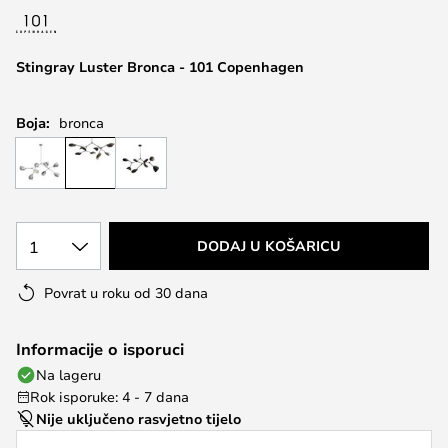
the
images
Stingray Luster Bronca - 101 Copenhagen
gallery
Boja:
bronca
1
DODAJ U KOŠARICU
Povrat u roku od 30 dana
Informacije o isporuci
Na lageru
Rok isporuke: 4 - 7 dana
Nije uključeno rasvjetno tijelo