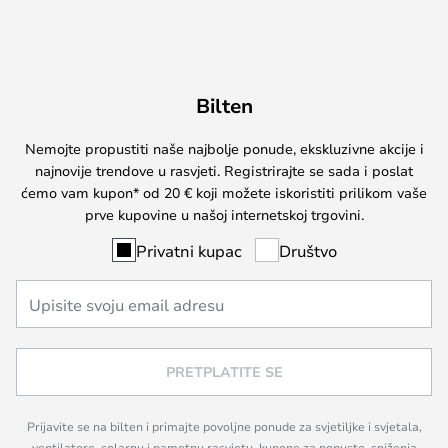
Bilten
Nemojte propustiti naše najbolje ponude, ekskluzivne akcije i
najnovije trendove u rasvjeti. Registrirajte se sada i poslat
ćemo vam kupon* od 20 € koji možete iskoristiti prilikom vaše
prve kupovine u našoj internetskoj trgovini.
Privatni kupac
Društvo
PRETPLATITE SE
Prijavite se na bilten i primajte povoljne ponude za svjetiljke i svjetala,
ventilatore, solarnu i pametnu rasvjetu, kupone za popuste, sniženja