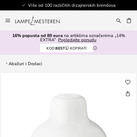
Više od 100 različitih dizajnerskih brendova
Skip
to
I
Content
16% popusta od 89 eura
na artiklima označenima „14%
EXTRA”
Pogledajte ponudu
KOD:
BEST
KOPIRATI
Abažuri i Dodaci
Skip
to
the
end
of
the
images
gallery