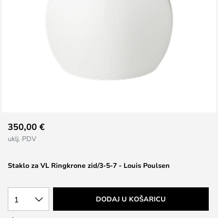
Skip
350,00 €
to
uklj. PDV
the
beginning
Staklo za VL Ringkrone zid/3-5-7 - Louis Poulsen
of
the
images
1
DODAJ U KOŠARICU
gallery