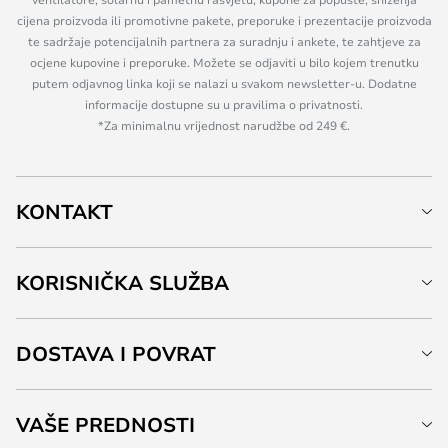
cijena proizvoda ili promotivne pakete, preporuke i prezentacije proizvoda
te sadržaje potencijalnih partnera za suradnju i ankete, te zahtjeve za
ocjene kupovine i preporuke. Možete se odjaviti u bilo kojem trenutku
putem odjavnog linka koji se nalazi u svakom newsletter-u. Dodatne
informacije dostupne su u pravilima o privatnosti.
*Za minimalnu vrijednost narudžbe od 249 €.
KONTAKT
KORISNIČKA SLUŽBA
DOSTAVA I POVRAT
VAŠE PREDNOSTI