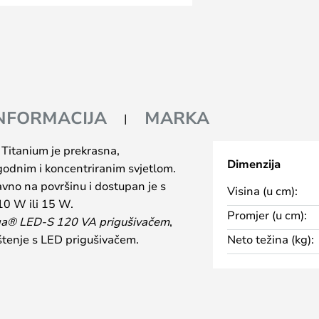
INFORMACIJA
MARKA
Titanium je prekrasna,
Dimenzija
ugodnim i koncentriranim svjetlom.
avno na površinu i dostupan je s
Visina (u cm):
10 W ili 15 W.
Promjer (u cm):
a® LED-S 120 VA prigušivačem
,
rištenje s LED prigušivačem.
Neto težina (kg):
e, kuhinje i spavaće sobe—svugdje
ednostavne svjetiljke diskretnog
jetiljku u nizu kako biste
e područje i stvorili moderan i