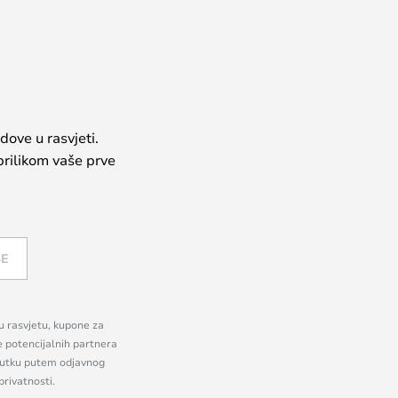
dove u rasvjeti.
prilikom vaše prve
SE
nu rasvjetu, kupone za
e potencijalnih partnera
enutku putem odjavnog
privatnosti.