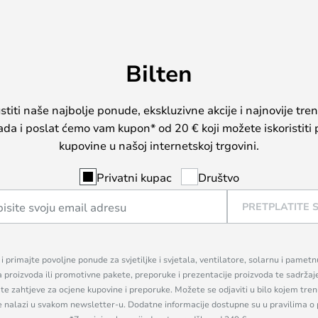
Bilten
iti naše najbolje ponude, ekskluzivne akcije i najnovije tren
sada i poslat ćemo vam kupon* od 20 € koji možete iskoristiti 
kupovine u našoj internetskoj trgovini.
Privatni kupac
Društvo
PRETPLATITE 
n i primajte povoljne ponude za svjetiljke i svjetala, ventilatore, solarnu i pamet
a proizvoda ili promotivne pakete, preporuke i prezentacije proizvoda te sadržaj
, te zahtjeve za ocjene kupovine i preporuke. Možete se odjaviti u bilo kojem tr
se nalazi u svakom newsletter-u. Dodatne informacije dostupne su u pravilima o 