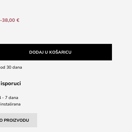
-38,00 €
DODAJ U KOŠARICU
u od 30 dana
 isporuci
4 - 7 dana
instalirana
I O PROIZVODU