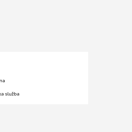
ana
ka služba