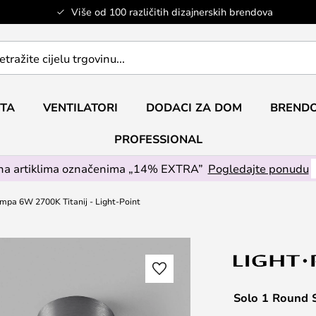
Više od 100 različitih dizajnerskih brendova
ETA
VENTILATORI
DODACI ZA DOM
BRENDO
PROFESSIONAL
na artiklima označenima „14% EXTRA”
Pogledajte ponudu
mpa 6W 2700K Titanij - Light-Point
Solo 1 Round 