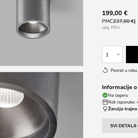
199,00 €
PMC
237,00 €
uklj. PDV
1
Povrat u rok
Informacije o
Na lageru
Rok isporuke: 
Žarulja trajno
SVI DETALJ