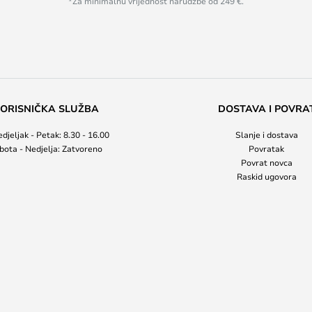
*Za minimalnu vrijednost narudžbe od 249 €.
ORISNIČKA SLUŽBA
DOSTAVA I POVRA
djeljak - Petak: 8.30 - 16.00
Slanje i dostava
bota - Nedjelja: Zatvoreno
Povratak
Povrat novca
Raskid ugovora