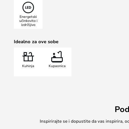
precizan izgled., gdje ćete pronaći 
dizajn u crnoj ili bijeloj boji.
Energetski
učinkovito i
izdržljivo
Idealno za ove sobe
Kuhinja
Kupaonica
Pod
Inspirirajte se i dopustite da vas inspirira