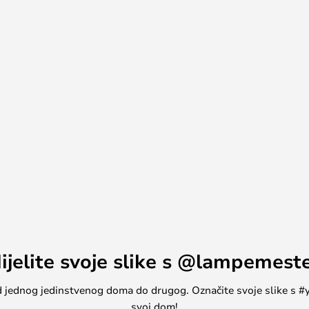
stropnu svjetiljku u kvadratni
ijelite svoje slike s @lampemest
, od jednog jedinstvenog doma do drugog. Označite svoje slike s
svoj dom!