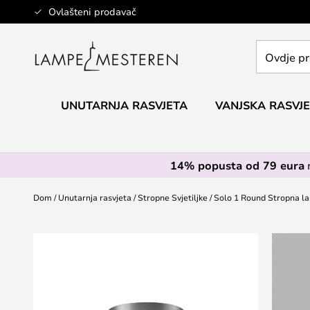
Skip
Ovlašteni prodavač
to
Content
Ovdje
pretražite
cijelu
trgovinu...
UNUTARNJA RASVJETA
VANJSKA RASVJ
14% popusta od 79 eura
Dom
Unutarnja rasvjeta
Stropne Svjetiljke
Solo 1 Round Stropna la
Skip
to
the
end