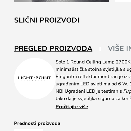
Skip
to
SLIČNI PROIZVODI
the
beginning
of
the
PREGLED PROIZVODA
VIŠE 
images
gallery
Solo 1 Round Ceiling Lamp 2700K 
minimalistička stolna svjetiljka s 
Elegantni reflektor montiran je izr
ugrađenim LED svjetlima od 6 W, 
NB! Ugrađeni LED je testiran s
Fug
tako da je svjetiljka sigurna za ko
Ovo je idealno rješenje za hodnik
Pročitajte više
gdje je potrebno dobro svjetlo iz j
dizajna. Upotrijebite jednostavnu sv
Prednosti proizvoda
fokusiranim svjetlom osvijetlili duž