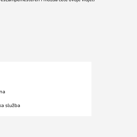
ana
ka služba