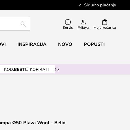
Sigurno plaćanje
TRAŽI
Servis
Prijava
Moja košarica
VI
INSPIRACIJA
NOVO
POPUSTI
KOD:
BEST
KOPIRATI
lampa Ø50 Plava Wool - Belid