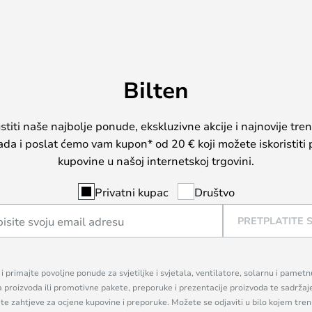
Bilten
iti naše najbolje ponude, ekskluzivne akcije i najnovije tren
sada i poslat ćemo vam kupon* od 20 € koji možete iskoristiti 
kupovine u našoj internetskoj trgovini.
Privatni kupac
Društvo
PRETPLATITE 
n i primajte povoljne ponude za svjetiljke i svjetala, ventilatore, solarnu i pamet
a proizvoda ili promotivne pakete, preporuke i prezentacije proizvoda te sadržaj
, te zahtjeve za ocjene kupovine i preporuke. Možete se odjaviti u bilo kojem tr