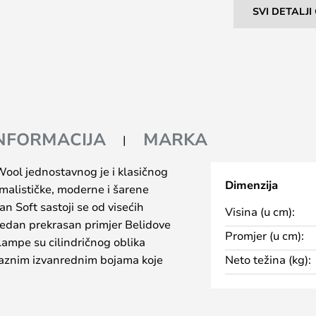
SVI DETALJ
INFORMACIJA
MARKA
Wool jednostavnog je i klasičnog
Dimenzija
imalističke, moderne i šarene
an Soft sastoji se od visećih
Visina (u cm):
 je jedan prekrasan primjer Belidove
Promjer (u cm):
Lampe su cilindričnog oblika
raznim izvanrednim bojama koje
Neto težina (kg):
interijera, bilo kao prirodni
kao začin minimalističkom i
m bojama možete dobiti upravo onaj