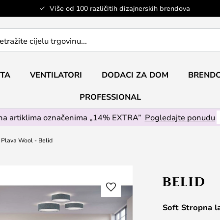
Više od 100 različitih dizajnerskih brendova
ETA
VENTILATORI
DODACI ZA DOM
BRENDO
PROFESSIONAL
na artiklima označenima „14% EXTRA”
Pogledajte ponudu
Plava Wool - Belid
Soft Stropna 