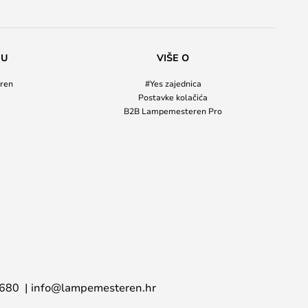
NU
VIŠE O
ren
#Yes zajednica
Postavke kolačića
B2B Lampemesteren Pro
 680
info@lampemesteren.hr