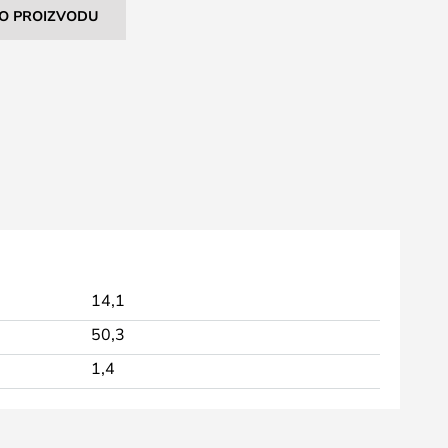
I O PROIZVODU
14,1
50,3
1,4