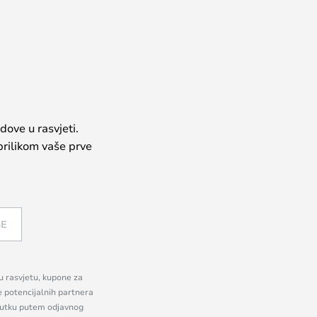
dove u rasvjeti.
prilikom vaše prve
SE
nu rasvjetu, kupone za
e potencijalnih partnera
enutku putem odjavnog