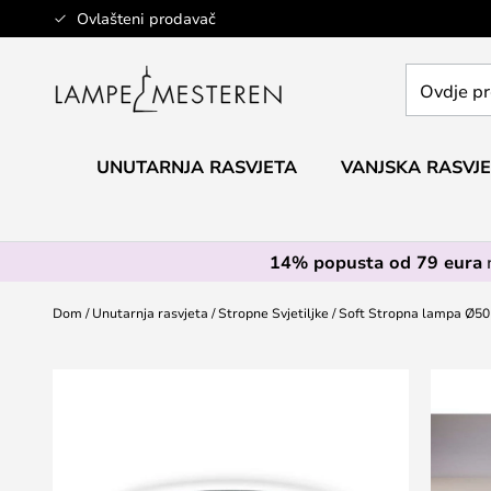
Skip
Ovlašteni prodavač
to
Content
Ovdje
pretražite
cijelu
trgovinu...
UNUTARNJA RASVJETA
VANJSKA RASVJ
14% popusta od 79 eura
Dom
Unutarnja rasvjeta
Stropne Svjetiljke
Soft Stropna lampa Ø50 
Skip
to
the
end