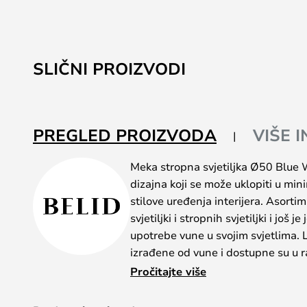
SLIČNI PROIZVODI
PREGLED PROIZVODA
VIŠE 
Meka stropna svjetiljka Ø50 Blue 
dizajna koji se može uklopiti u min
stilove uređenja interijera. Asortim
svjetiljki i stropnih svjetiljki i još
upotrebe vune u svojim svjetlima. 
izrađene od vune i dostupne su u 
unose život i dinamiku u vaš dizajn 
Pročitajte više
element već šarenog interijera ili 
neutralnom interijeru. S različiti