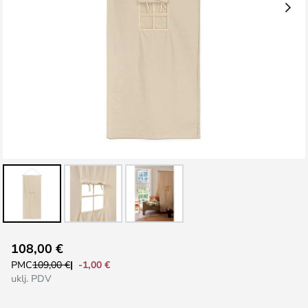
Skip
108,00 €
to
-1,00 €
PMC
109,00 €
the
uklj. PDV
beginning
of