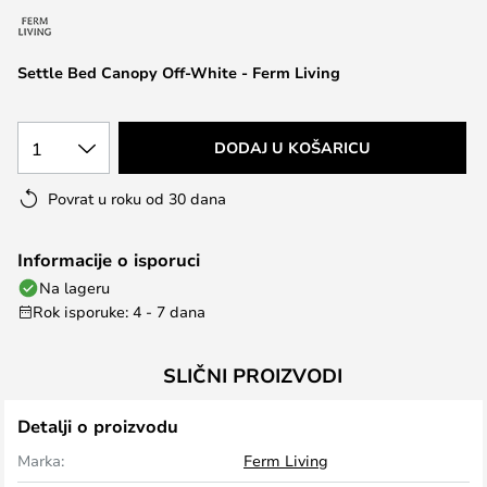
the
images
Settle Bed Canopy Off-White - Ferm Living
gallery
1
DODAJ U KOŠARICU
Povrat u roku od 30 dana
Informacije o isporuci
Na lageru
Rok isporuke: 4 - 7 dana
SLIČNI PROIZVODI
Detalji o proizvodu
Marka:
Ferm Living