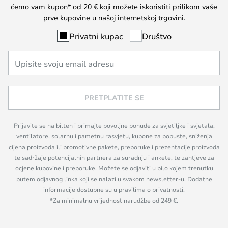
ćemo vam kupon* od 20 € koji možete iskoristiti prilikom vaše
prve kupovine u našoj internetskoj trgovini.
Privatni kupac
Društvo
PRETPLATITE SE
Prijavite se na bilten i primajte povoljne ponude za svjetiljke i svjetala,
ventilatore, solarnu i pametnu rasvjetu, kupone za popuste, sniženja
cijena proizvoda ili promotivne pakete, preporuke i prezentacije proizvoda
te sadržaje potencijalnih partnera za suradnju i ankete, te zahtjeve za
ocjene kupovine i preporuke. Možete se odjaviti u bilo kojem trenutku
putem odjavnog linka koji se nalazi u svakom newsletter-u. Dodatne
informacije dostupne su u pravilima o privatnosti.
*Za minimalnu vrijednost narudžbe od 249 €.