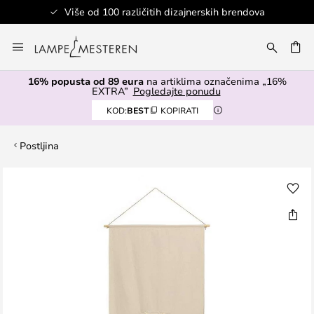
Više od 100 različitih dizajnerskih brendova
Skip
to
I
Content
16% popusta od 89 eura
na artiklima označenima „16%
EXTRA”
Pogledajte ponudu
KOD:
BEST
KOPIRATI
Postljina
Skip
to
the
end
of
the
images
gallery