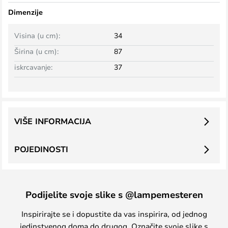
Dimenzije
Visina (u cm):
34
Širina (u cm):
87
iskrcavanje:
37
VIŠE INFORMACIJA
POJEDINOSTI
Podijelite svoje slike s @lampemesteren
Inspirirajte se i dopustite da vas inspirira, od jednog
jedinstvenog doma do drugog. Označite svoje slike s