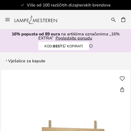
Više od 100 različitih dizajnerskih brendova
Skip
to
I
Content
16% popusta od 89 eura
na artiklima označenima „16%
EXTRA”
Pogledajte ponudu
KOD:
BEST
KOPIRATI
Vješalice za kapute
Skip
to
the
end
of
the
images
gallery