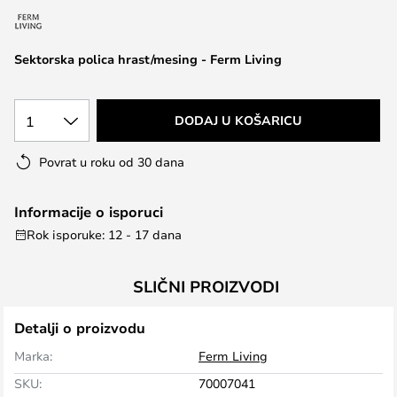
the
images
Sektorska polica hrast/mesing - Ferm Living
gallery
1
DODAJ U KOŠARICU
Povrat u roku od 30 dana
Informacije o isporuci
Rok isporuke: 12 - 17 dana
SLIČNI PROIZVODI
Detalji o proizvodu
Marka:
Ferm Living
SKU:
70007041