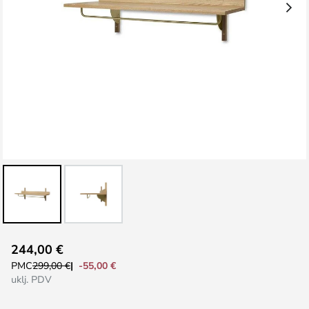
Skip
244,00 €
to
-55,00 €
PMC
299,00 €
the
uklj. PDV
beginning
of