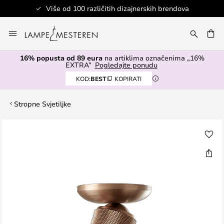
Više od 100 različitih dizajnerskih brendova
Skip
to
I
Content
16% popusta od 89 eura
na artiklima označenima „16%
EXTRA”
Pogledajte ponudu
KOD:
BEST
KOPIRATI
Stropne Svjetiljke
Skip
to
the
end
of
the
images
gallery