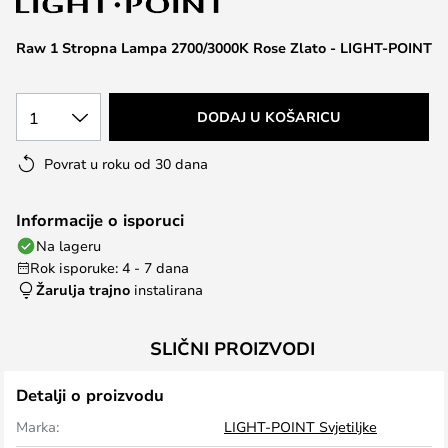
the
images
Raw 1 Stropna Lampa 2700/3000K Rose Zlato - LIGHT-POINT
gallery
1
DODAJ U KOŠARICU
Povrat u roku od 30 dana
Informacije o isporuci
Na lageru
Rok isporuke: 4 - 7 dana
Žarulja trajno
instalirana
SLIČNI PROIZVODI
Detalji o proizvodu
Marka:
LIGHT-POINT Svjetiljke