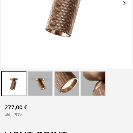
Skip
277,00 €
to
uklj. PDV
the
beginning
of