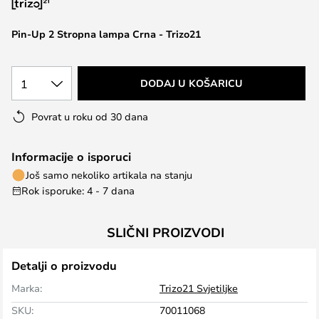
the
images
Pin-Up 2 Stropna lampa Crna - Trizo21
gallery
1
DODAJ U KOŠARICU
Povrat u roku od 30 dana
Informacije o isporuci
Još samo nekoliko artikala na stanju
Rok isporuke: 4 - 7 dana
SLIČNI PROIZVODI
Detalji o proizvodu
Marka:
Trizo21 Svjetiljke
SKU:
70011068