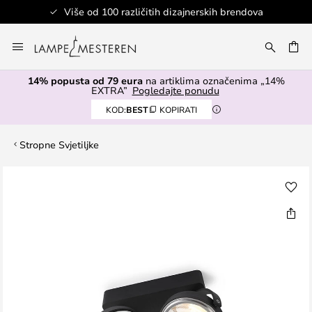
Više od 100 različitih dizajnerskih brendova
Skip
to
I
Content
14% popusta od 79 eura
na artiklima označenima „14%
EXTRA”
Pogledajte ponudu
KOD:
BEST
KOPIRATI
Stropne Svjetiljke
Skip
to
the
end
of
the
images
gallery