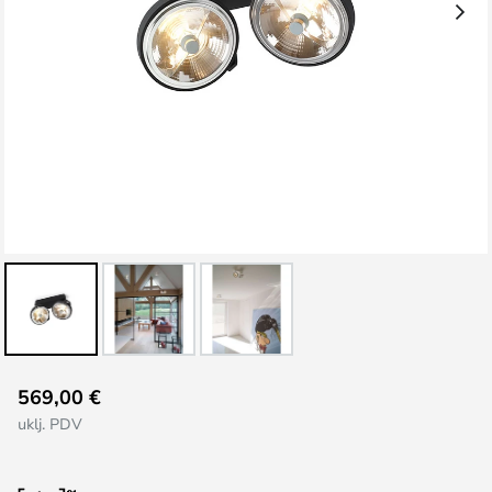
Skip
569,00 €
to
uklj. PDV
the
beginning
of