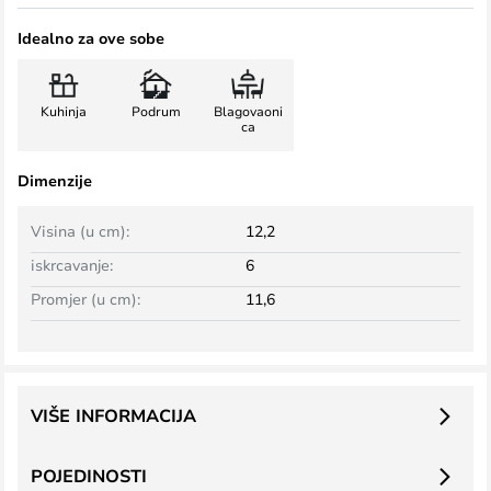
Idealno za ove sobe
Kuhinja
Podrum
Blagovaoni
ca
Dimenzije
Visina (u cm):
12,2
iskrcavanje:
6
Promjer (u cm):
11,6
VIŠE INFORMACIJA
POJEDINOSTI