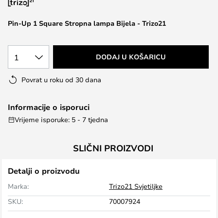
the
images
Pin-Up 1 Square Stropna lampa Bijela - Trizo21
gallery
1
DODAJ U KOŠARICU
Povrat u roku od 30 dana
Informacije o isporuci
Vrijeme isporuke: 5 - 7 tjedna
SLIČNI PROIZVODI
Detalji o proizvodu
Marka:
Trizo21 Svjetiljke
SKU:
70007924