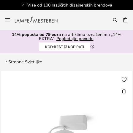
Više od 100 različitih dizajnerskih brendova
Skip
to
I
Content
14% popusta od 79 eura
na artiklima označenima „14%
EXTRA”
Pogledajte ponudu
KOD:
BEST
KOPIRATI
Stropne Svjetiljke
Skip
to
the
end
of
the
images
gallery