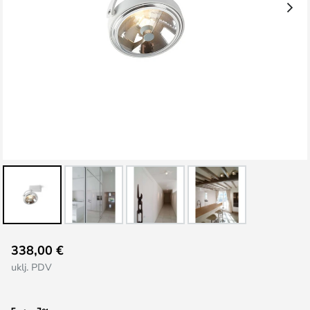
Skip
338,00 €
to
uklj. PDV
the
beginning
of