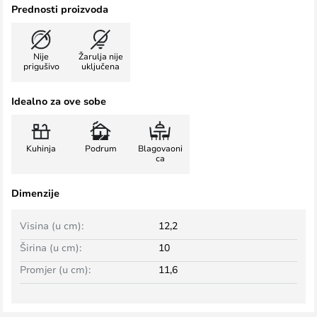
Prednosti proizvoda
Nije
Žarulja nije
prigušivo
uključena
Idealno za ove sobe
Kuhinja
Podrum
Blagovaoni
ca
Dimenzije
Visina (u cm):
12,2
Širina (u cm):
10
Promjer (u cm):
11,6