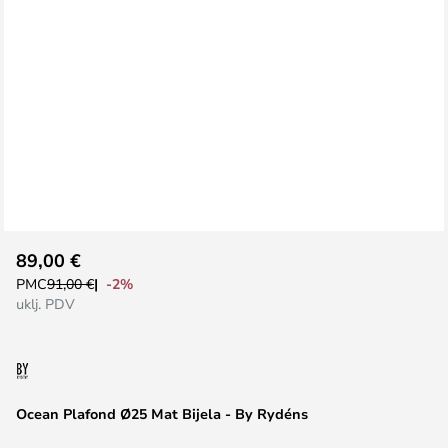
Skip
89,00 €
to
-2%
PMC
91,00 €
the
uklj. PDV
beginning
of
the
images
Ocean Plafond Ø25 Mat Bijela - By Rydéns
gallery