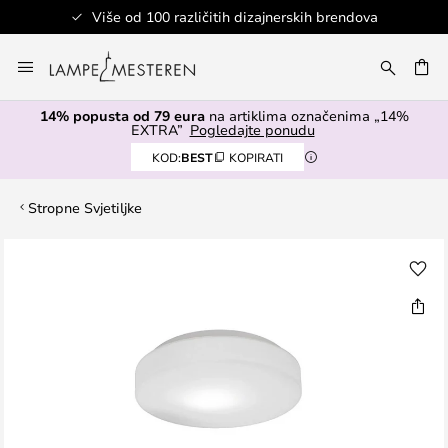
Više od 100 različitih dizajnerskih brendova
Skip
to
I
Content
14% popusta od 79 eura
na artiklima označenima „14%
EXTRA”
Pogledajte ponudu
KOD:
BEST
KOPIRATI
Stropne Svjetiljke
Skip
to
the
end
of
the
images
gallery