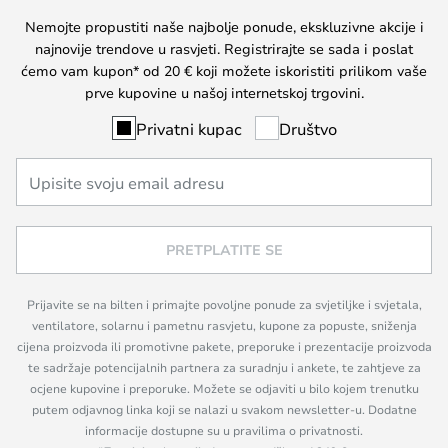
Nemojte propustiti naše najbolje ponude, ekskluzivne akcije i
najnovije trendove u rasvjeti. Registrirajte se sada i poslat
ćemo vam kupon* od 20 € koji možete iskoristiti prilikom vaše
prve kupovine u našoj internetskoj trgovini.
Privatni kupac
Društvo
PRETPLATITE SE
Prijavite se na bilten i primajte povoljne ponude za svjetiljke i svjetala,
ventilatore, solarnu i pametnu rasvjetu, kupone za popuste, sniženja
cijena proizvoda ili promotivne pakete, preporuke i prezentacije proizvoda
te sadržaje potencijalnih partnera za suradnju i ankete, te zahtjeve za
ocjene kupovine i preporuke. Možete se odjaviti u bilo kojem trenutku
putem odjavnog linka koji se nalazi u svakom newsletter-u. Dodatne
informacije dostupne su u pravilima o privatnosti.