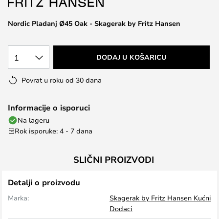
the
images
Nordic Pladanj Ø45 Oak - Skagerak by Fritz Hansen
gallery
1
DODAJ U KOŠARICU
Povrat u roku od 30 dana
Informacije o isporuci
Na lageru
Rok isporuke: 4 - 7 dana
SLIČNI PROIZVODI
Detalji o proizvodu
Marka:
Skagerak by Fritz Hansen Kućni
Dodaci