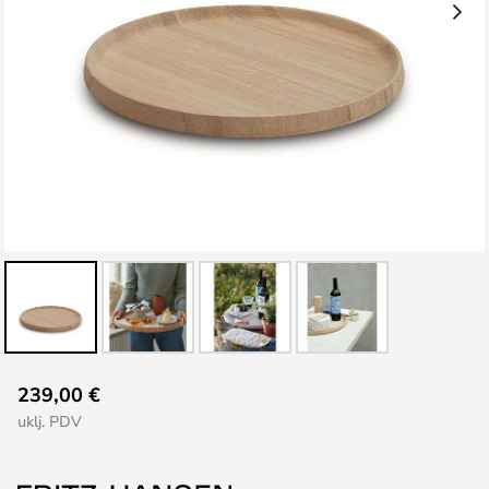
Skip
239,00 €
to
uklj. PDV
the
beginning
of