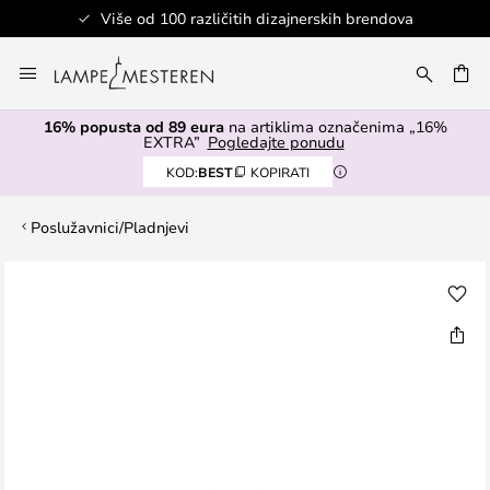
Više od 100 različitih dizajnerskih brendova
Skip
to
I
Content
16% popusta od 89 eura
na artiklima označenima „16%
EXTRA”
Pogledajte ponudu
KOD:
BEST
KOPIRATI
Poslužavnici/Pladnjevi
Skip
to
the
end
of
the
images
gallery