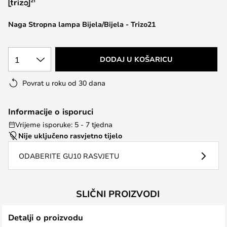
the
images
Naga Stropna lampa Bijela/Bijela - Trizo21
gallery
1
DODAJ U KOŠARICU
Povrat u roku od 30 dana
Informacije o isporuci
Vrijeme isporuke: 5 - 7 tjedna
Nije uključeno rasvjetno tijelo
ODABERITE GU10 RASVJETU
SLIČNI PROIZVODI
Detalji o proizvodu