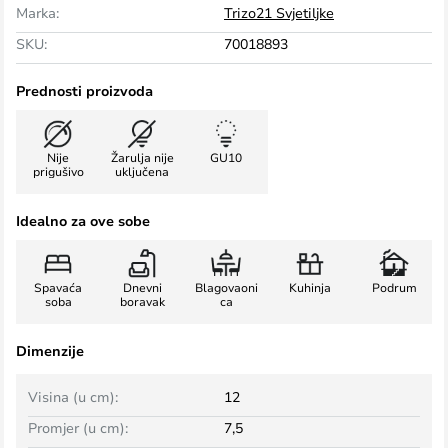
Marka:
Trizo21 Svjetiljke
SKU:
70018893
Prednosti proizvoda
Nije
Žarulja nije
GU10
prigušivo
uključena
Idealno za ove sobe
Spavaća
Dnevni
Blagovaoni
Kuhinja
Podrum
soba
boravak
ca
Dimenzije
Visina (u cm):
12
Promjer (u cm):
7,5