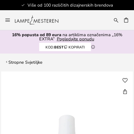
Više od 100 različitih dizajnerskih brendova
Skip
to
I
Content
16% popusta od 89 eura
na artiklima označenima „16%
EXTRA”
Pogledajte ponudu
KOD:
BEST
KOPIRATI
Stropne Svjetiljke
Skip
to
the
end
of
the
images
gallery