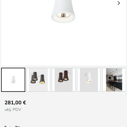
Skip
281,00 €
to
uklj. PDV
the
beginning
of