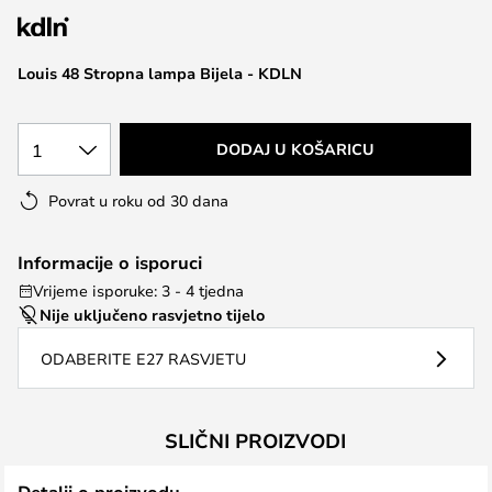
the
images
Louis 48 Stropna lampa Bijela - KDLN
gallery
1
DODAJ U KOŠARICU
Povrat u roku od 30 dana
Informacije o isporuci
Vrijeme isporuke: 3 - 4 tjedna
Nije uključeno rasvjetno tijelo
ODABERITE E27 RASVJETU
SLIČNI PROIZVODI