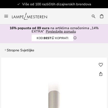
Više od 100 različitih dizajnerskih brendova
Skip
to
I
Content
16% popusta od 89 eura
na artiklima označenima „14%
EXTRA”
Pogledajte ponudu
KOD:
BEST
KOPIRATI
Stropne Svjetiljke
Skip
to
the
end
of
the
images
gallery