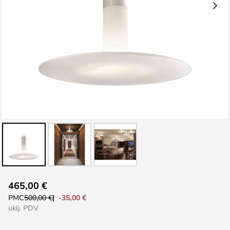
Skip
465,00 €
to
-35,00 €
PMC
500,00 €
the
uklj. PDV
beginning
of