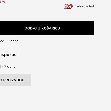
-3%
Tehnički list
DODAJ U KOŠARICU
u od 30 dana
 isporuci
4 - 7 dana
I O PROIZVODU