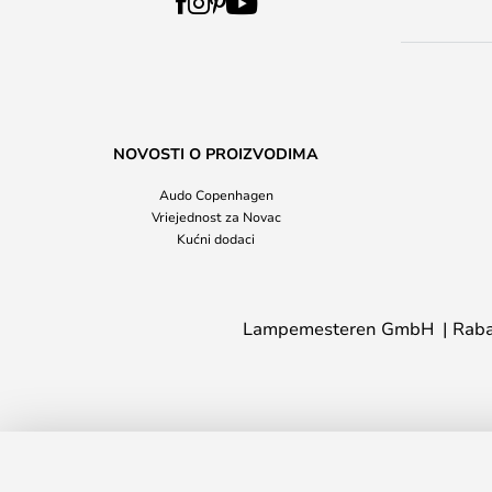
NOVOSTI O PROIZVODIMA
Audo Copenhagen
Vriejednost za Novac
Kućni dodaci
Lampemesteren GmbH
Raba
LED žarulja 5W (40-200lm) Dim Mini G