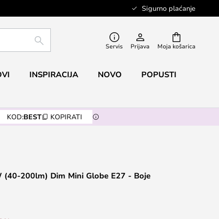
Sigurno plaćanje
TRAŽI
Servis
Prijava
Moja košarica
VI
INSPIRACIJA
NOVO
POPUSTI
KOD:
BEST
KOPIRATI
W (40-200lm) Dim Mini Globe E27 - Boje