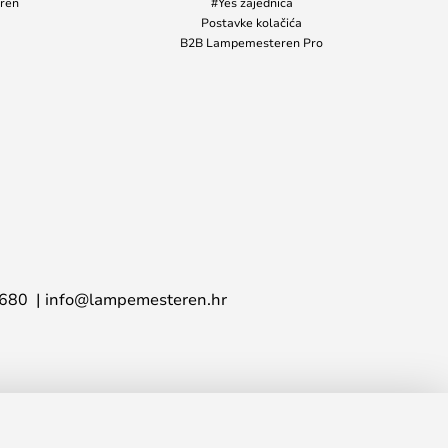
ren
#Yes zajednica
Postavke kolačića
B2B Lampemesteren Pro
 680
info@lampemesteren.hr
27,00 €