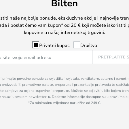
Bilten
iti naše najbolje ponude, ekskluzivne akcije i najnovije tren
sada i poslat ćemo vam kupon* od 20 € koji možete iskoristiti 
kupovine u našoj internetskoj trgovini.
Privatni kupac
Društvo
PRETPLATITE 
n i primajte povoljne ponude za svjetiljke i svjetala, ventilatore, solarnu i pamet
a proizvoda ili promotivne pakete, preporuke i prezentacije proizvoda te sadržaj
, te zahtjeve za ocjene kupovine i preporuke. Možete se odjaviti u bilo kojem tr
se nalazi u svakom newsletter-u. Dodatne informacije dostupne su u pravilima o 
*Za minimalnu vrijednost narudžbe od 249 €.