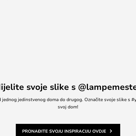
ijelite svoje slike s @lampemest
stopno. Većina žarulja tada će
, od jednog jedinstvenog doma do drugog. Označite svoje slike s
svoj dom!
ljci; jednostavno upotrijebite zidni
PRONAĐITE SVOJU INSPIRACIJU OVDJE