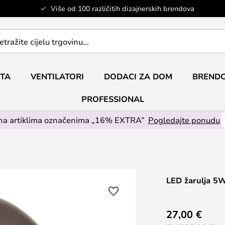
Više od 100 različitih dizajnerskih brendova
ETA
VENTILATORI
DODACI ZA DOM
BRENDO
PROFESSIONAL
na artiklima označenima „16% EXTRA”
Pogledajte ponudu
LED žarulja 5
27,00 €