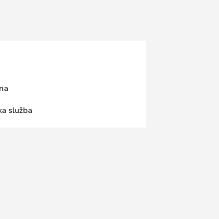
ana
ka služba