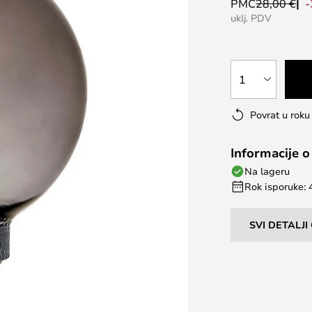
PMC
28,00 €
uklj. PDV
1
Povrat u rok
Informacije o
Na lageru
Rok isporuke: 
SVI DETALJ