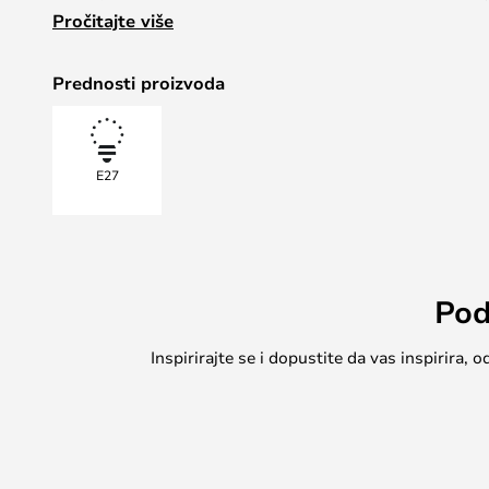
Pročitajte više
Evo kako to funkcionira:
Prednosti proizvoda
1 okret: Puna svjetlina
2 okreta: Otprilike 50% razine 1
E27
3 okreta: Otprilike polovica razine 2
(Razina varira ovisno o žarulji.)
Pod
Da bi radila, svjetiljka se mora brzo paliti i gasiti uza
zadržati posljednju postavljenu razinu.
Inspirirajte se i dopustite da vas inspirira
3-stupanjska žarulja može se koristiti i u visećoj svjeti
prekidač za postavljanje željene razine.