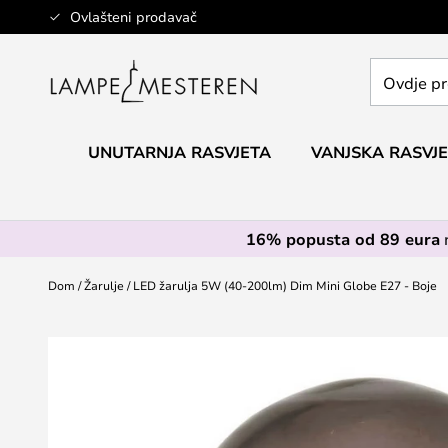
Skip
Ovlašteni prodavač
to
Content
Ovdje
pretražite
cijelu
trgovinu...
UNUTARNJA RASVJETA
VANJSKA RASVJ
16% popusta od 89 eura
Dom
Žarulje
LED žarulja 5W (40-200lm) Dim Mini Globe E27 - Boje
Skip
to
the
end