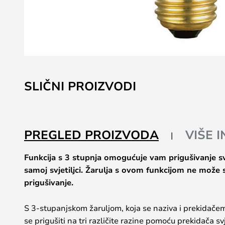
Skip
to
SLIČNI PROIZVODI
the
beginning
of
the
PREGLED PROIZVODA
VIŠE 
images
gallery
Funkcija s 3 stupnja omogućuje vam prigušivanje s
samoj svjetiljci. Žarulja s ovom funkcijom ne može s
prigušivanje.
S 3-stupanjskom žaruljom, koja se naziva i prekidačem 
se prigušiti na tri različite razine pomoću prekidača svj