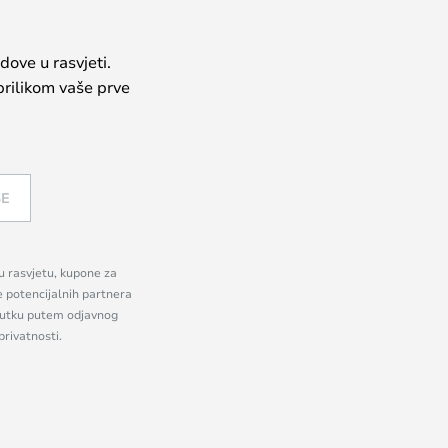
dove u rasvjeti.
prilikom vaše prve
SE
nu rasvjetu, kupone za
e potencijalnih partnera
enutku putem odjavnog
privatnosti.