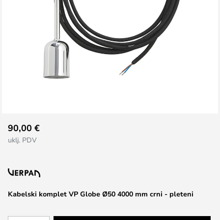
Skip
90,00 €
to
uklj. PDV
the
beginning
of
the
images
Kabelski komplet VP Globe Ø50 4000 mm crni - pleteni
gallery