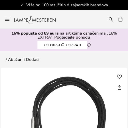
Više od 100 različitih dizajnerskih brendova
Skip
to
I
Content
16% popusta od 89 eura
na artiklima označenima „16%
EXTRA”
Pogledajte ponudu
KOD:
BEST
KOPIRATI
Abažuri i Dodaci
Skip
to
the
end
of
the
images
gallery