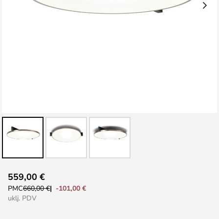
Skip
559,00 €
to
-101,00 €
PMC
660,00 €
the
uklj. PDV
beginning
of