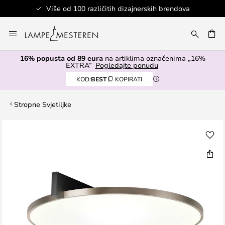
Više od 100 različitih dizajnerskih brendova
Skip
to
I
Content
16% popusta od 89 eura
na artiklima označenima „16%
EXTRA”
Pogledajte ponudu
KOD:
BEST
KOPIRATI
Stropne Svjetiljke
Skip
to
the
end
of
the
images
gallery