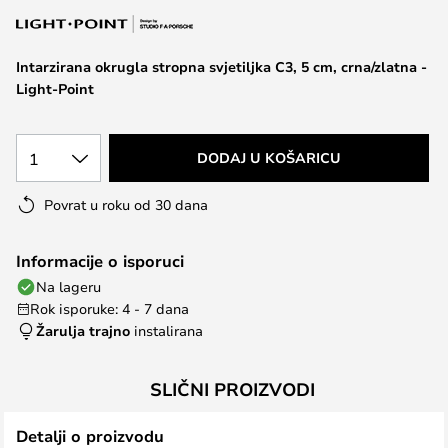
the
images
Intarzirana okrugla stropna svjetiljka C3, 5 cm, crna/zlatna -
gallery
Light-Point
1
DODAJ U KOŠARICU
Povrat u roku od 30 dana
Informacije o isporuci
Na lageru
Rok isporuke: 4 - 7 dana
Žarulja trajno
instalirana
SLIČNI PROIZVODI
Detalji o proizvodu