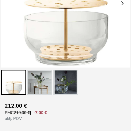
Skip
212,00 €
to
-7,00 €
PMC
219,00 €
the
uklj. PDV
beginning
of