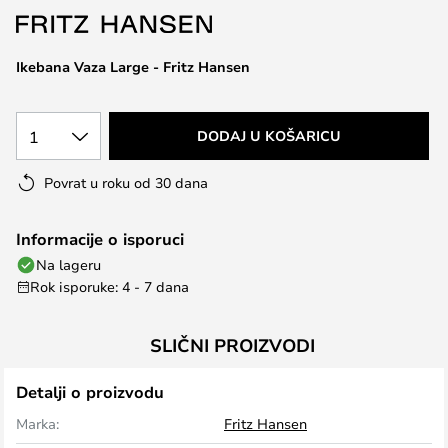
the
images
Ikebana Vaza Large - Fritz Hansen
gallery
1
DODAJ U KOŠARICU
Povrat u roku od 30 dana
Informacije o isporuci
Na lageru
Rok isporuke: 4 - 7 dana
SLIČNI PROIZVODI
Detalji o proizvodu
Marka:
Fritz Hansen