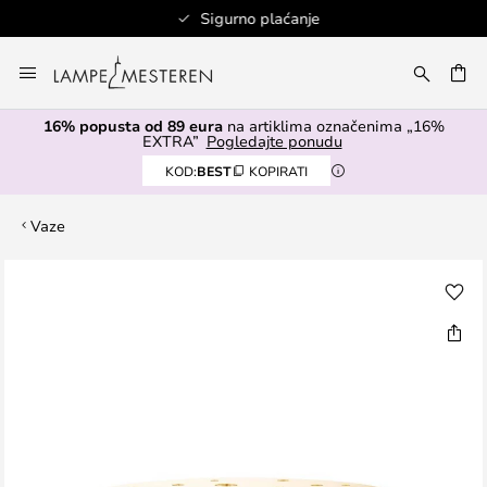
Sigurno plaćanje
Skip
to
I
Content
16% popusta od 89 eura
na artiklima označenima „16%
EXTRA”
Pogledajte ponudu
KOD:
BEST
KOPIRATI
Vaze
Skip
to
the
end
of
the
images
gallery