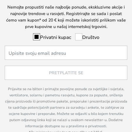
Nemojte propustiti naše najbolje ponude, ekskluzivne akcije i
najnovije trendove u rasvjeti. Registrirajte se sada i poslat
ćemo vam kupon* od 20 € koji možete iskoristiti prilikom vaše
prve kupovine u našoj internetskoj trgovini.
Privatni kupac
Društvo
PRETPLATITE SE
Prijavite se na bilten i primajte povoljne ponude za svjetiljke i svjetala,
ventilatore, solarnu i pametnu rasvjetu, kupone za popuste, sniženja
cijena proizvoda ili promotivne pakete, preporuke i prezentacije proizvoda
te sadržaje potencijalnih partnera za suradnju i ankete, te zahtjeve za
ocjene kupovine i preporuke. Možete se odjaviti u bilo kojem trenutku
putem odjavnog linka koji se nalazi u svakom newsletter-u. Dodatne
informacije dostupne su u pravilima o privatnosti.