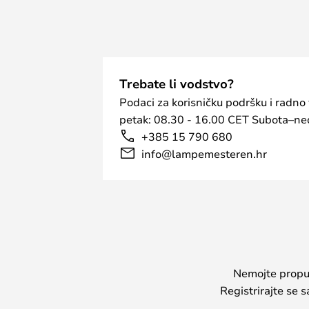
polica za knjige. Mogućnosti su be
estetsku kolekciju rasvjete!
Postavljanje GU10 žarulje u svjetil
glave svjetiljke. Za ugradnju žarulj
tako da dva kraka žarulje dođu u k
Trebate li vodstvo?
zakrenite žarulju prstima da se učv
Podaci za korisničku podršku i radno
petak: 08.30 - 16.00 CET Subota–ned
+385 15 790 680
info@lampemesteren.hr
Nemojte propust
Registrirajte se 