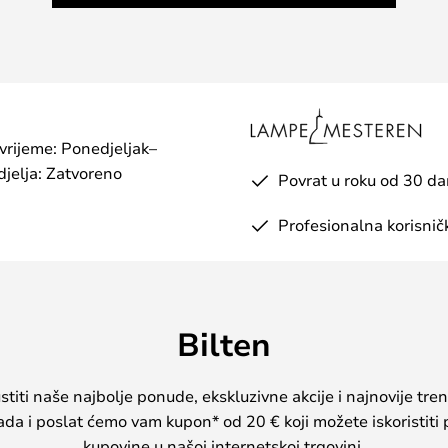
skrajne uz ovu funkcionalnu i
jku može biti teško zbog tanke
e, pritisnite žarulju prema dolje
ontakt s utičnicom - zatim nježno
rsti na mjestu.
 vrijeme: Ponedjeljak–
jelja: Zatvoreno
Povrat u roku od 30 d
Profesionalna korisnič
Bilten
iti naše najbolje ponude, ekskluzivne akcije i najnovije tren
sada i poslat ćemo vam kupon* od 20 € koji možete iskoristiti 
kupovine u našoj internetskoj trgovini.