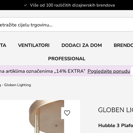
Više od 100 različitih dizajnerskih brendova
ETA
VENTILATORI
DODACI ZA DOM
BRENDO
PROFESSIONAL
na artiklima označenima „14% EXTRA”
Pogledajte ponudu
 - Globen Lighting
Hubble 3 Plafo