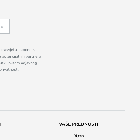
SE
nu rasvjetu, kupone za
e potencijalnih partnera
enutku putem odjavnog
privatnosti.
T
VAŠE PREDNOSTI
Bilten