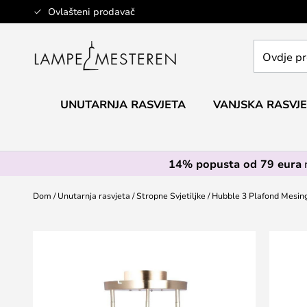
Skip
Ovlašteni prodavač
to
Content
Ovdje
pretražite
cijelu
trgovinu...
UNUTARNJA RASVJETA
VANJSKA RASVJ
14% popusta od 79 eura
Dom
Unutarnja rasvjeta
Stropne Svjetiljke
Hubble 3 Plafond Mesing
Skip
to
the
end