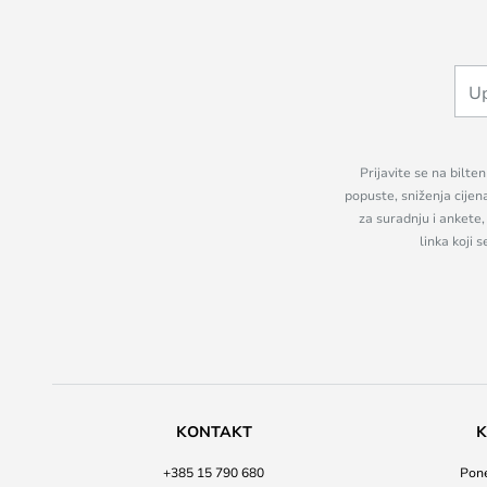
Prijavite se na bilte
popuste, sniženja cijen
za suradnju i ankete
linka koji 
KONTAKT
K
+385 15 790 680
Pone