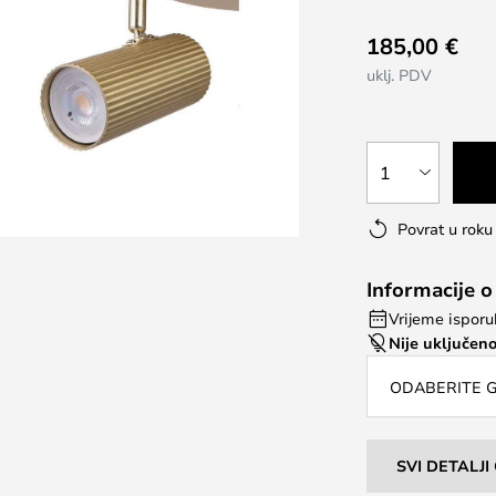
185,00 €
uklj. PDV
1
Povrat u rok
Informacije o
Vrijeme isporuk
Nije uključeno
ODABERITE G
SVI DETALJ