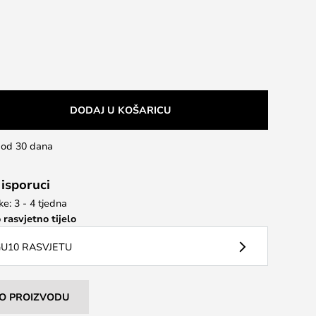
DODAJ U KOŠARICU
u od 30 dana
 isporuci
e: 3 - 4 tjedna
 rasvjetno tijelo
U10 RASVJETU
I O PROIZVODU