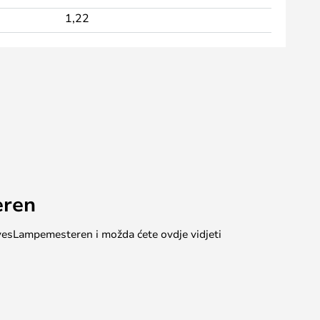
1,22
eren
 #yesLampemesteren i možda ćete ovdje vidjeti