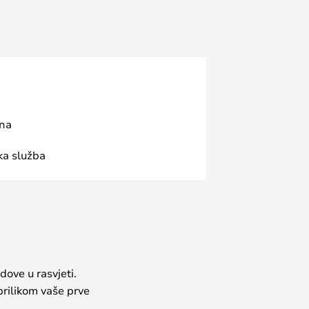
ana
ka služba
dove u rasvjeti.
prilikom vaše prve