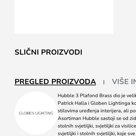
Skip
to
SLIČNI PROIZVODI
the
beginning
of
the
PREGLED PROIZVODA
VIŠE 
images
gallery
Hubble 3 Plafond Brass dio je velik
Patrick Halla i Globen Lightinga ko
stilovima uređenja interijera, ali
Asortiman Hubble sastoji se od zidnih
stolnih svjetiljki, svjetiljki za visili
svjetiljki i stolnih svjetiljki, koje 