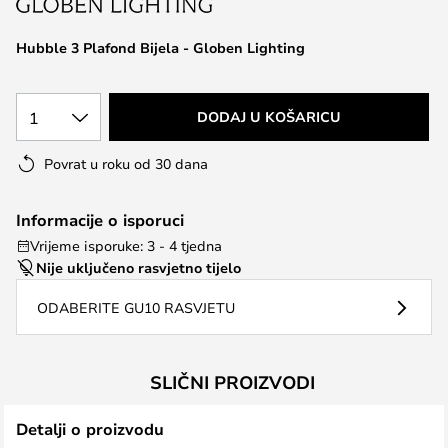
the
images
Hubble 3 Plafond Bijela - Globen Lighting
gallery
1
DODAJ U KOŠARICU
Povrat u roku od 30 dana
Informacije o isporuci
Vrijeme isporuke: 3 - 4 tjedna
Nije uključeno rasvjetno tijelo
ODABERITE GU10 RASVJETU
SLIČNI PROIZVODI
Detalji o proizvodu