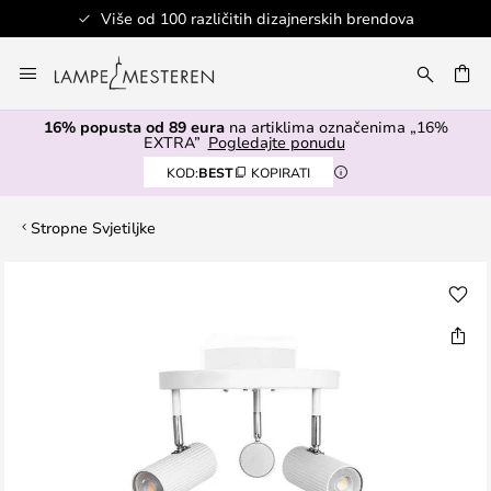
Više od 100 različitih dizajnerskih brendova
Skip
to
I
Content
16% popusta od 89 eura
na artiklima označenima „16%
EXTRA”
Pogledajte ponudu
KOD:
BEST
KOPIRATI
Stropne Svjetiljke
Skip
to
the
end
of
the
images
gallery