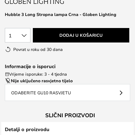
the
images
Hubble 3 Long Stropna lampa Crna - Globen Lighting
gallery
1
DODAJ U KOŠARICU
Povrat u roku od 30 dana
Informacije o isporuci
Vrijeme isporuke: 3 - 4 tjedna
Nije uključeno rasvjetno tijelo
ODABERITE GU10 RASVJETU
SLIČNI PROIZVODI
Detalji o proizvodu