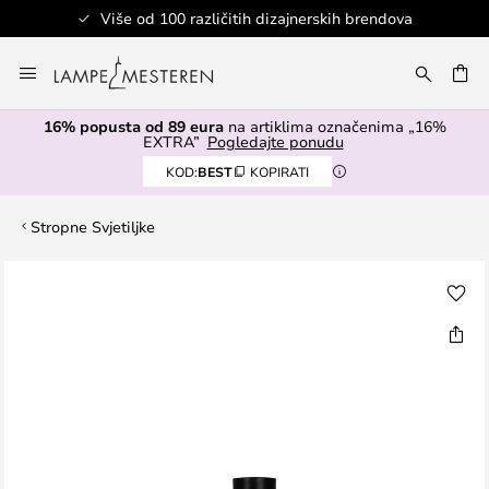
Više od 100 različitih dizajnerskih brendova
Skip
to
I
Content
16% popusta od 89 eura
na artiklima označenima „16%
EXTRA”
Pogledajte ponudu
KOD:
BEST
KOPIRATI
Stropne Svjetiljke
Skip
to
the
end
of
the
images
gallery