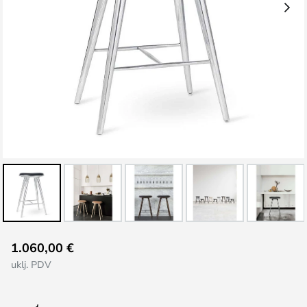
Skip
1.060,00 €
to
uklj. PDV
the
beginning
of