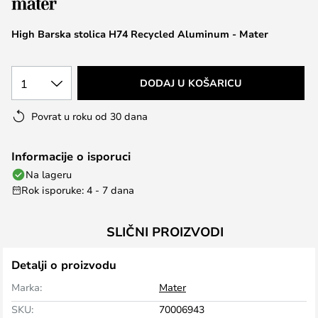
the
images
High Barska stolica H74 Recycled Aluminum - Mater
gallery
1
DODAJ U KOŠARICU
Povrat u roku od 30 dana
Informacije o isporuci
Na lageru
Rok isporuke: 4 - 7 dana
SLIČNI PROIZVODI
Detalji o proizvodu
Marka:
Mater
SKU:
70006943