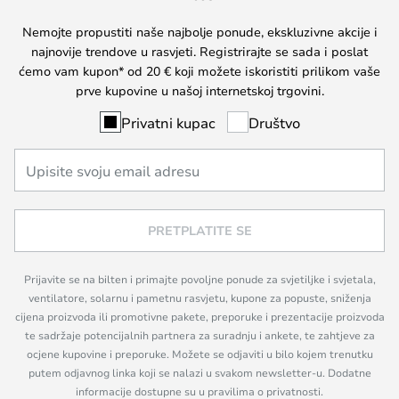
Nemojte propustiti naše najbolje ponude, ekskluzivne akcije i
najnovije trendove u rasvjeti. Registrirajte se sada i poslat
ćemo vam kupon* od 20 € koji možete iskoristiti prilikom vaše
prve kupovine u našoj internetskoj trgovini.
Privatni kupac
Društvo
PRETPLATITE SE
Prijavite se na bilten i primajte povoljne ponude za svjetiljke i svjetala,
ventilatore, solarnu i pametnu rasvjetu, kupone za popuste, sniženja
cijena proizvoda ili promotivne pakete, preporuke i prezentacije proizvoda
te sadržaje potencijalnih partnera za suradnju i ankete, te zahtjeve za
ocjene kupovine i preporuke. Možete se odjaviti u bilo kojem trenutku
putem odjavnog linka koji se nalazi u svakom newsletter-u. Dodatne
informacije dostupne su u pravilima o privatnosti.