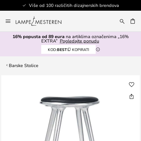
Više od 100 različitih dizajnerskih brendova
Skip
to
I
Content
16% popusta od 89 eura
na artiklima označenima „16%
EXTRA”
Pogledajte ponudu
KOD:
BEST
KOPIRATI
Barske Stolice
Skip
to
the
end
of
the
images
gallery