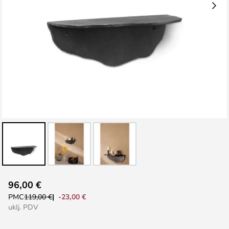
Skip
96,00 €
to
-23,00 €
PMC
119,00 €
the
uklj. PDV
beginning
of