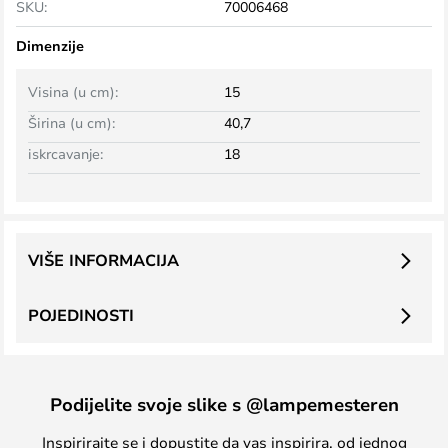
SKU:
70006468
Dimenzije
Visina (u cm):
15
Širina (u cm):
40,7
iskrcavanje:
18
VIŠE INFORMACIJA
POJEDINOSTI
Podijelite svoje slike s @lampemesteren
Inspirirajte se i dopustite da vas inspirira, od jednog