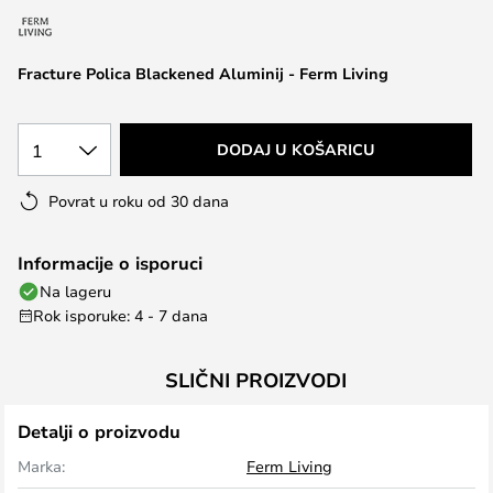
the
images
Fracture Polica Blackened Aluminij - Ferm Living
gallery
1
DODAJ U KOŠARICU
Povrat u roku od 30 dana
Informacije o isporuci
Na lageru
Rok isporuke: 4 - 7 dana
SLIČNI PROIZVODI
Detalji o proizvodu
Marka:
Ferm Living