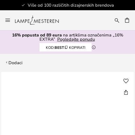
Više od 100 različitih dizajnerskih brendova
Skip
to
I
Content
16% popusta od 89 eura
na artiklima označenima „16%
EXTRA”
Pogledajte ponudu
KOD:
BEST
KOPIRATI
Dodaci
Skip
to
the
end
of
the
images
gallery