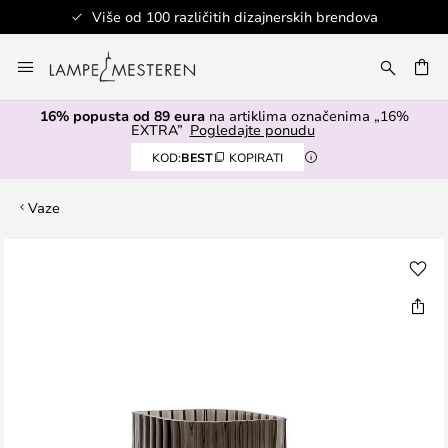
Više od 100 različitih dizajnerskih brendova
Skip
to
I
Content
16% popusta od 89 eura
na artiklima označenima „16%
EXTRA”
Pogledajte ponudu
KOD:
BEST
KOPIRATI
Vaze
Skip
to
the
end
of
the
images
gallery