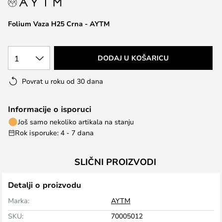
the
images
Folium Vaza H25 Crna - AYTM
gallery
1
DODAJ U KOŠARICU
Povrat u roku od 30 dana
Informacije o isporuci
Još samo nekoliko artikala na stanju
Rok isporuke: 4 - 7 dana
SLIČNI PROIZVODI
Detalji o proizvodu
Marka:
AYTM
SKU:
70005012