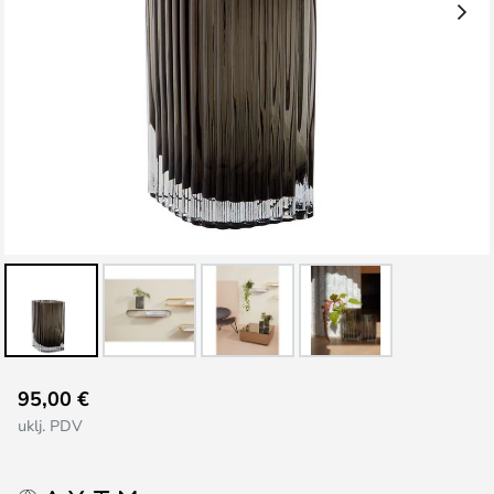
Skip
95,00 €
to
uklj. PDV
the
beginning
of