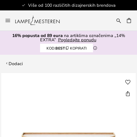
Više od 100 različitih dizajnerskih brendova
Skip
to
I
Content
16% popusta od 89 eura
na artiklima označenima „14%
EXTRA”
Pogledajte ponudu
KOD:
BEST
KOPIRATI
Dodaci
Skip
to
the
end
of
the
images
gallery