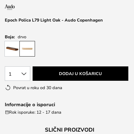
the
images
Epoch Polica L79 Light Oak - Audo Copenhagen
gallery
Boja:
drvo
1
DODAJ U KOŠARICU
Povrat u roku od 30 dana
Informacije o isporuci
Rok isporuke: 12 - 17 dana
SLIČNI PROIZVODI