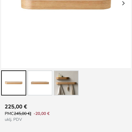
Skip
225,00 €
to
-20,00 €
PMC
245,00 €
the
uklj. PDV
beginning
of