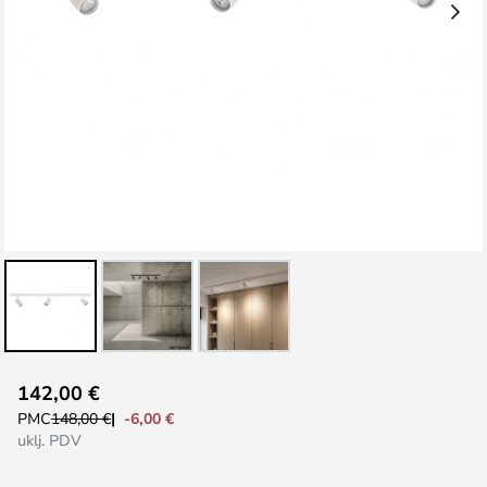
Skip
142,00 €
to
-6,00 €
PMC
148,00 €
the
uklj. PDV
beginning
of