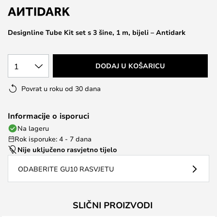
the
images
Designline Tube Kit set s 3 šine, 1 m, bijeli – Antidark
gallery
1
DODAJ U KOŠARICU
Povrat u roku od 30 dana
Informacije o isporuci
Na lageru
Rok isporuke: 4 - 7 dana
Nije uključeno rasvjetno tijelo
ODABERITE GU10 RASVJETU
SLIČNI PROIZVODI