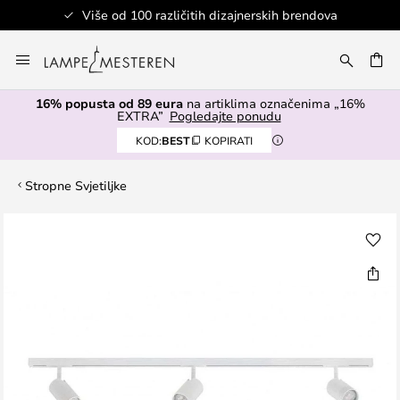
Više od 100 različitih dizajnerskih brendova
Skip
to
I
Content
16% popusta od 89 eura
na artiklima označenima „16%
EXTRA”
Pogledajte ponudu
KOD:
BEST
KOPIRATI
Stropne Svjetiljke
Skip
to
the
end
of
the
images
gallery