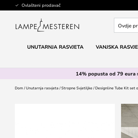
Skip
Ovlašteni prodavač
to
Content
Ovdje
pretražite
cijelu
trgovinu...
UNUTARNJA RASVJETA
VANJSKA RASVJ
14% popusta od 79 eura
Dom
Unutarnja rasvjeta
Stropne Svjetiljke
Designline Tube Kit set o
Skip
to
the
end