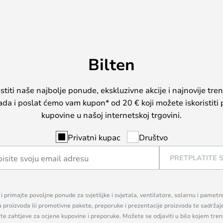
Bilten
iti naše najbolje ponude, ekskluzivne akcije i najnovije tren
sada i poslat ćemo vam kupon* od 20 € koji možete iskoristiti 
kupovine u našoj internetskoj trgovini.
Privatni kupac
Društvo
PRETPLATITE 
n i primajte povoljne ponude za svjetiljke i svjetala, ventilatore, solarnu i pamet
a proizvoda ili promotivne pakete, preporuke i prezentacije proizvoda te sadržaj
, te zahtjeve za ocjene kupovine i preporuke. Možete se odjaviti u bilo kojem tr