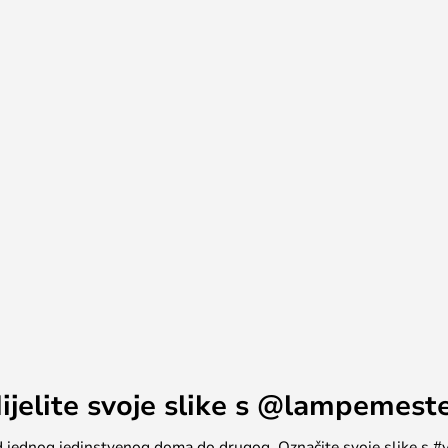
reflektora s tračnicom duljine 1
j sustav, možete kupiti dodatne
tore.
jte na umu da će vam trebati
 tračnice, a ne u sredinu. Ako
apajanje, možete spojiti dvije
a.
ijelite svoje slike s @lampemest
, od jednog jedinstvenog doma do drugog. Označite svoje slike s