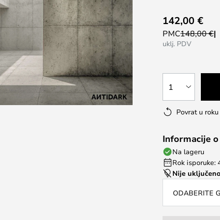
142,00 €
PMC
148,00 €
uklj. PDV
1
Povrat u rok
Informacije o
Na lageru
Rok isporuke: 
Nije uključeno
ODABERITE G