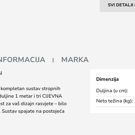
SVI DETALJ
INFORMACIJA
MARKA
i
Dimenzija
e kompletan sustav stropnih
Duljina (u cm):
 duljine 1 metar i tri CIJEVNA
Neto težina (kg):
st za vaš dizajn rasvjete – bilo
ji. Sustav spajate na postojeća
ete reflektore na željeno mjesto.
 bilo kojem trenutku.