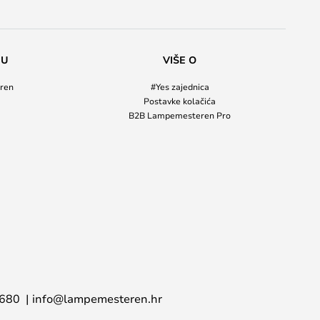
NU
VIŠE O
ren
#Yes zajednica
Postavke kolačića
B2B Lampemesteren Pro
 680
info@lampemesteren.hr