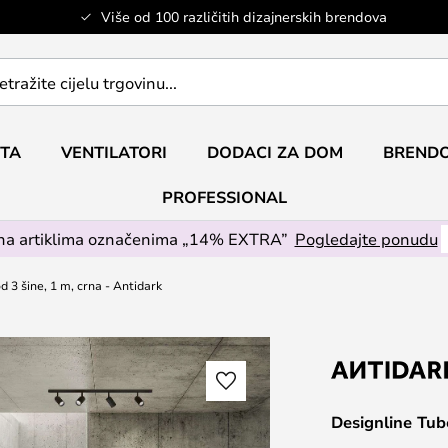
Više od 100 različitih dizajnerskih brendova
ETA
VENTILATORI
DODACI ZA DOM
BRENDO
PROFESSIONAL
na artiklima označenima „14% EXTRA”
Pogledajte ponudu
d 3 šine, 1 m, crna - Antidark
Designline Tube