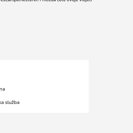
ana
ka služba