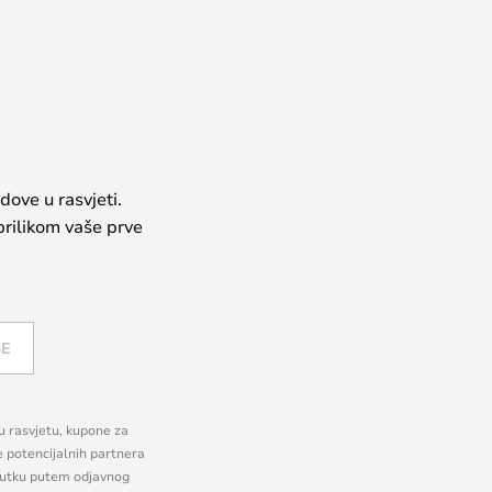
dove u rasvjeti.
prilikom vaše prve
SE
nu rasvjetu, kupone za
e potencijalnih partnera
enutku putem odjavnog