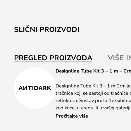
SLIČNI PROIZVODI
PREGLED PROIZVODA
VIŠE 
Designline Tube Kit 3 – 1 m – Crn
Designline Tube Kit 3 – 1 m Crni j
tračnica koji se sastoji od tračnice
reflektora. Sustav pruža fleksibilno
kod kuće, u uredu ili u vašoj galeri
rasvjetna tijela, a zatim pričvršćuj
Pročitajte više
Njihov položaj možete promijeniti u