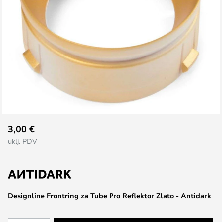
Skip
3,00 €
to
uklj. PDV
the
beginning
of
the
images
Designline Frontring za Tube Pro Reflektor Zlato - Antidark
gallery