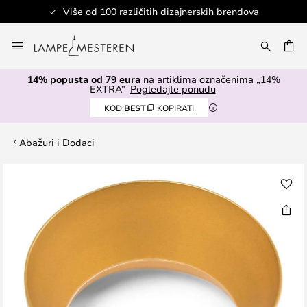
Više od 100 različitih dizajnerskih brendova
Skip
to
I
Content
14% popusta od 79 eura
na artiklima označenima „14%
EXTRA”
Pogledajte ponudu
KOD:
BEST
KOPIRATI
Abažuri i Dodaci
Skip
to
the
end
of
the
images
gallery