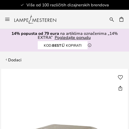
Više od 100 različitih dizajnerskih brendova
Skip
to
I
Content
14% popusta od 79 eura
na artiklima označenima „14%
EXTRA”
Pogledajte ponudu
KOD:
BEST
KOPIRATI
Dodaci
Skip
to
the
end
of
the
images
gallery