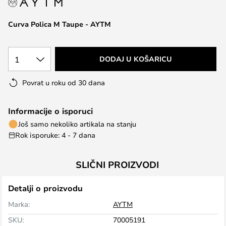
the
images
Curva Polica M Taupe - AYTM
gallery
1
DODAJ U KOŠARICU
Povrat u roku od 30 dana
Informacije o isporuci
Još samo nekoliko artikala na stanju
Rok isporuke: 4 - 7 dana
SLIČNI PROIZVODI
Detalji o proizvodu
Marka:
AYTM
SKU:
70005191