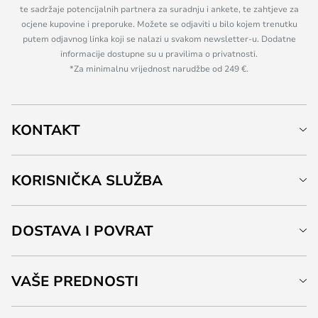
te sadržaje potencijalnih partnera za suradnju i ankete, te zahtjeve za
ocjene kupovine i preporuke. Možete se odjaviti u bilo kojem trenutku
putem odjavnog linka koji se nalazi u svakom newsletter-u. Dodatne
informacije dostupne su u pravilima o privatnosti.
*Za minimalnu vrijednost narudžbe od 249 €.
KONTAKT
KORISNIČKA SLUŽBA
DOSTAVA I POVRAT
VAŠE PREDNOSTI