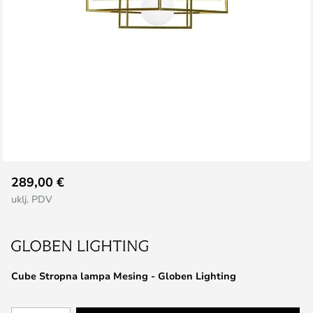
Skip
289,00 €
to
uklj. PDV
the
beginning
of
the
images
Cube Stropna lampa Mesing - Globen Lighting
gallery