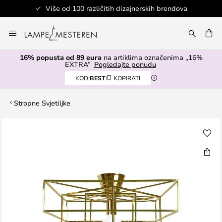
Više od 100 različitih dizajnerskih brendova
Skip
to
I
Content
16% popusta od 89 eura
na artiklima označenima „16%
EXTRA”
Pogledajte ponudu
KOD:
BEST
KOPIRATI
Stropne Svjetiljke
Skip
to
the
end
of
the
images
gallery