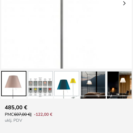
Skip
485,00 €
to
-122,00 €
PMC
607,00 €
the
uklj. PDV
beginning
of