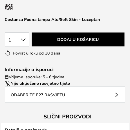
the
images
Costanza Podna lampa Alu/Soft Skin - Luceplan
gallery
1
DODAJ U KOŠARICU
Povrat u roku od 30 dana
Informacije o isporuci
Vrijeme isporuke: 5 - 6 tjedna
Nije uključeno rasvjetno tijelo
ODABERITE E27 RASVJETU
SLIČNI PROIZVODI