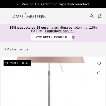
Više od 100 različitih dizajnerskih brendova
Skip
to
I
Content
16% popusta od 89 eura
na artiklima označenima „16%
EXTRA”
Pogledajte ponudu
KOD:
BEST
KOPIRATI
Podne Lampe
Skip
SUMMER DEAL
to
the
end
of
the
images
gallery