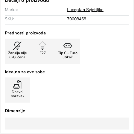
Detalji o proizvodu
Marka:
Luceplan Svjetiljke
SKU:
70008468
Prednosti proizvoda
Žarulja nije
E27
Tip C - Euro
uključena
utikač
Idealno za ove sobe
Dnevni
boravak
Dimenzije