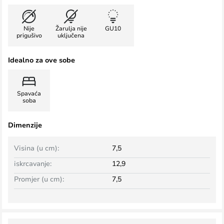
Nije
Žarulja nije
GU10
prigušivo
uključena
Idealno za ove sobe
Spavaća
soba
Dimenzije
Visina (u cm):
7,5
iskrcavanje:
12,9
Promjer (u cm):
7,5