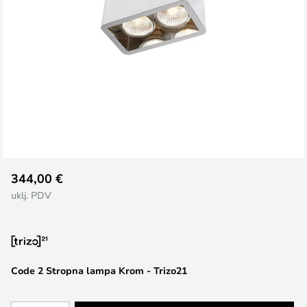
Skip
344,00 €
to
uklj. PDV
the
beginning
of
the
images
Code 2 Stropna lampa Krom - Trizo21
gallery