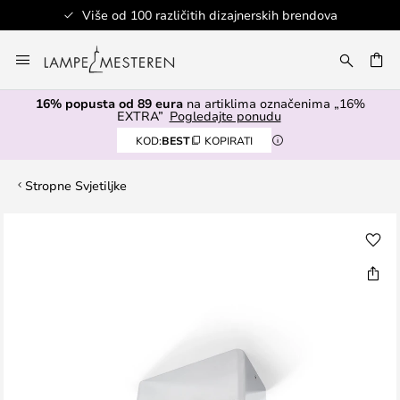
Više od 100 različitih dizajnerskih brendova
Skip
to
I
Content
16% popusta od 89 eura
na artiklima označenima „16%
EXTRA”
Pogledajte ponudu
KOD:
BEST
KOPIRATI
Stropne Svjetiljke
Skip
to
the
end
of
the
images
gallery