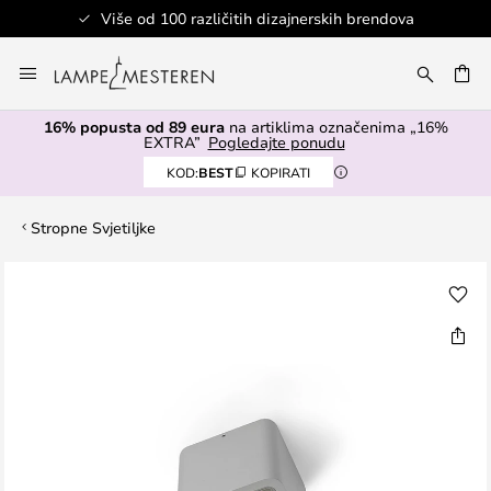
Više od 100 različitih dizajnerskih brendova
Skip
to
I
Content
16% popusta od 89 eura
na artiklima označenima „16%
EXTRA”
Pogledajte ponudu
KOD:
BEST
KOPIRATI
Stropne Svjetiljke
Skip
to
the
end
of
the
images
gallery