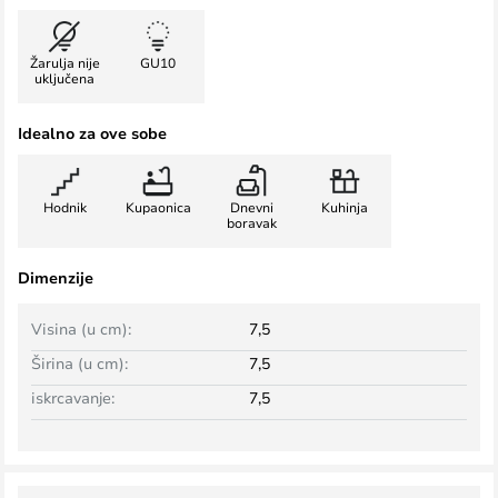
Žarulja nije
GU10
uključena
Idealno za ove sobe
Hodnik
Kupaonica
Dnevni
Kuhinja
boravak
Dimenzije
Visina (u cm):
7,5
Širina (u cm):
7,5
iskrcavanje:
7,5