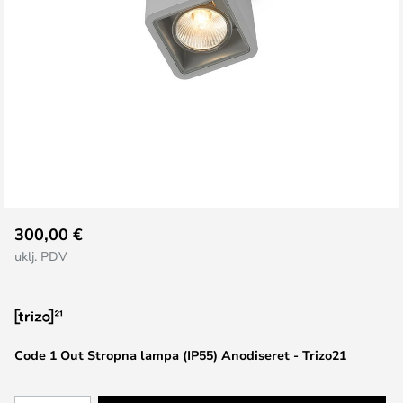
Skip
300,00 €
to
uklj. PDV
the
beginning
of
the
images
Code 1 Out Stropna lampa (IP55) Anodiseret - Trizo21
gallery