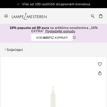
Više od 100 različitih dizajnerskih brendova
Skip
to
I
Content
16% popusta od 89 eura
na artiklima označenima „16%
EXTRA”
Pogledajte ponudu
KOD:
BEST
KOPIRATI
Svijećnjaci
Skip
to
the
end
of
the
images
gallery