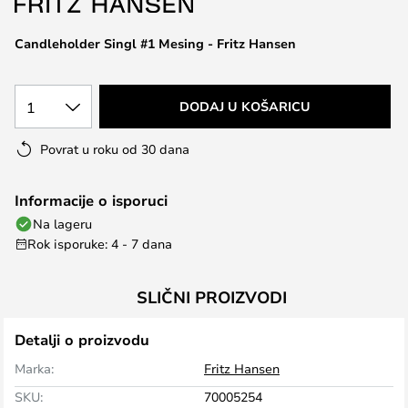
the
images
Candleholder Singl #1 Mesing - Fritz Hansen
gallery
1
DODAJ U KOŠARICU
Povrat u roku od 30 dana
Informacije o isporuci
Na lageru
Rok isporuke: 4 - 7 dana
SLIČNI PROIZVODI
Detalji o proizvodu
Marka:
Fritz Hansen
SKU:
70005254