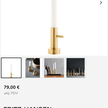
Skip
79,00 €
to
uklj. PDV
the
beginning
of