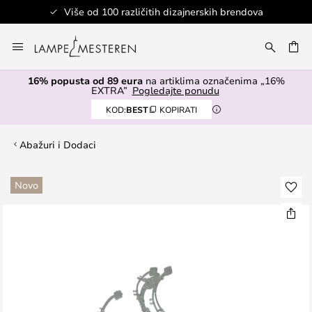
Više od 100 različitih dizajnerskih brendova
Skip
to
I
Content
16% popusta od 89 eura
na artiklima označenima „16%
EXTRA”
Pogledajte ponudu
KOD:
BEST
KOPIRATI
Abažuri i Dodaci
Skip
Novo
to
the
end
of
the
images
gallery