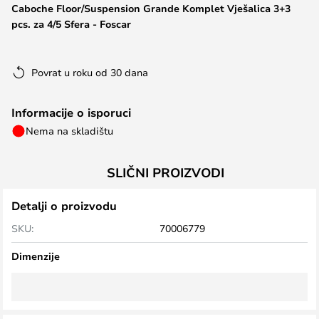
Caboche Floor/Suspension Grande Komplet Vješalica 3+3
the
pcs. za 4/5 Sfera - Foscar
images
gallery
Povrat u roku od 30 dana
Informacije o isporuci
Nema na skladištu
SLIČNI PROIZVODI
Detalji o proizvodu
SKU:
70006779
Dimenzije