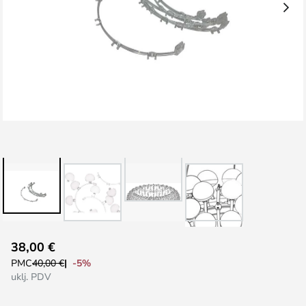
Skip
38,00 €
to
-5%
PMC
40,00 €
the
uklj. PDV
beginning
of