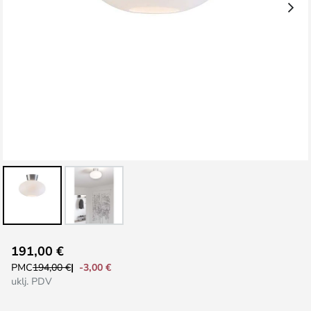
Skip
191,00 €
to
-3,00 €
PMC
194,00 €
the
uklj. PDV
beginning
of