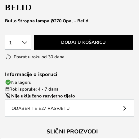
the
images
Bullo Stropna lampa Ø270 Opal - Belid
gallery
1
DODAJ U KOŠARICU
Povrat u roku od 30 dana
Informacije o isporuci
Na lageru
Rok isporuke: 4 - 7 dana
Nije uključeno rasvjetno tijelo
ODABERITE E27 RASVJETU
SLIČNI PROIZVODI