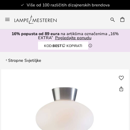
Više od 100 različitih dizajnerskih brendova
Skip
to
I
Content
16% popusta od 89 eura
na artiklima označenima „16%
EXTRA”
Pogledajte ponudu
KOD:
BEST
KOPIRATI
Stropne Svjetiljke
Skip
to
the
end
of
the
images
gallery